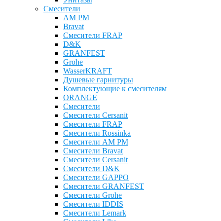
Смесители
AM PM
Bravat
Cмесители FRAP
D&K
GRANFEST
Grohe
WasserKRAFT
Душевые гарнитуры
Комплектующие к смесителям
ОRANGE
Смесители
Смесители Cersanit
Смесители FRAP
Смесители Rossinka
Смесители AM PM
Смесители Bravat
Смесители Cersanit
Смесители D&K
Смесители GAPPO
Смесители GRANFEST
Смесители Grohe
Смесители IDDIS
Смесители Lemark