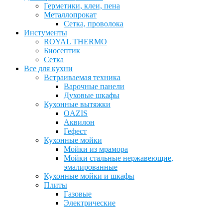
Герметики, клеи, пена
Металлопрокат
Сетка, проволока
Инстументы
ROYAL THERMO
Биосептик
Сетка
Все для кухни
Встраиваемая техника
Варочные панели
Духовые шкафы
Кухонные вытяжки
OAZIS
Аквилон
Гефест
Кухонные мойки
Мойки из мрамора
Мойки стальные нержавеющие,
эмалированные
Кухонные мойки и шкафы
Плиты
Газовые
Электрические