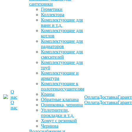
сантехники
Герметики
Коллектора
Комплектующие для
ванн и т.д.
Комплектующие для
котлов
Комплектующие для
радиаторов
Комплектующие для
смесителей
Комплектующие для
труб
Комплектующие и
арматура
Комплектующие к
полотенцесушителям
О
Краны
нас
Оплата
Доставка
Гарант
Обратные клапана
О
Оплата
Доставка
Гарант
Оцинковка, чернина
нас
Уплотнители,
прокладки и т.д.
Хомут с резинкой
Чернина
Водоснабжение и