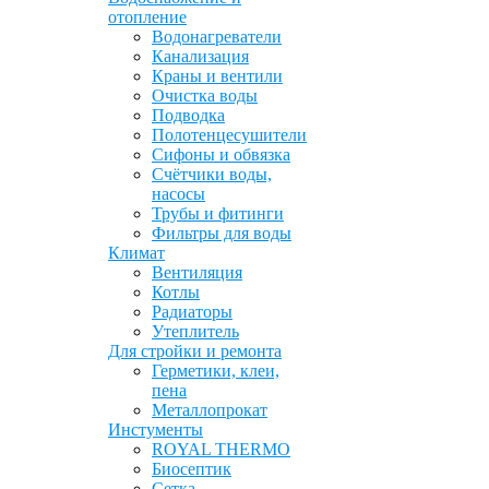
отопление
Водонагреватели
Канализация
Краны и вентили
Очистка воды
Подводка
Полотенцесушители
Сифоны и обвязка
Счётчики воды,
насосы
Трубы и фитинги
Фильтры для воды
Климат
Вентиляция
Котлы
Радиаторы
Утеплитель
Для стройки и ремонта
Герметики, клеи,
пена
Металлопрокат
Инстументы
ROYAL THERMO
Биосептик
Сетка