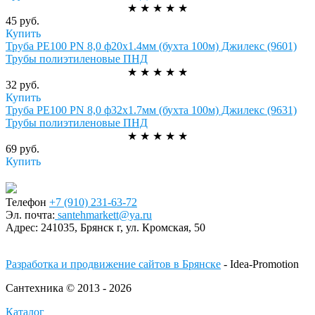
★
★
★
★
★
45 руб.
Купить
Труба РЕ100 PN 8,0 ф20х1.4мм (бухта 100м) Джилекс (9601)
Трубы полиэтиленовые ПНД
★
★
★
★
★
32 руб.
Купить
Труба РЕ100 PN 8,0 ф32х1.7мм (бухта 100м) Джилекс (9631)
Трубы полиэтиленовые ПНД
★
★
★
★
★
69 руб.
Купить
Телефон
+7 (910) 231-63-72
Эл. почта:
santehmarkett@ya.ru
Адрес:
241035, Брянск г,
ул. Кромская, 50
Разработка и продвижение сайтов в Брянске
- Idea-Promotion
Сантехника © 2013 - 2026
Каталог