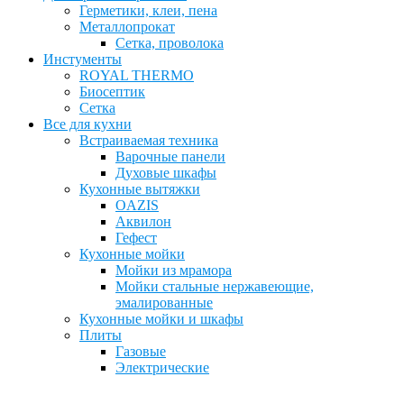
Герметики, клеи, пена
Металлопрокат
Сетка, проволока
Инстументы
ROYAL THERMO
Биосептик
Сетка
Все для кухни
Встраиваемая техника
Варочные панели
Духовые шкафы
Кухонные вытяжки
OAZIS
Аквилон
Гефест
Кухонные мойки
Мойки из мрамора
Мойки стальные нержавеющие,
эмалированные
Кухонные мойки и шкафы
Плиты
Газовые
Электрические