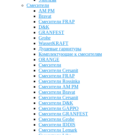
Смесители
AM PM
Bravat
Cмесители FRAP
D&K
GRANFEST
Grohe
WasserKRAFT
Душевые гарнитуры
Комплектующие к смесителям
ОRANGE
Смесители
Смесители Cersanit
Смесители FRAP
Смесители Rossinka
Смесители AM PM
Смесители Bravat
Смесители Cersanit
Смесители D&K
Смесители GAPPO
Смесители GRANFEST
Смесители Grohe
Смесители IDDIS
Смесители Lemark