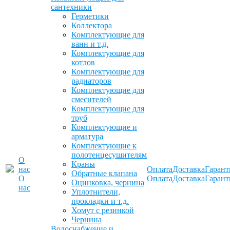
сантехники
Герметики
Коллектора
Комплектующие для
ванн и т.д.
Комплектующие для
котлов
Комплектующие для
радиаторов
Комплектующие для
смесителей
Комплектующие для
труб
Комплектующие и
арматура
Комплектующие к
полотенцесушителям
О
Краны
нас
Оплата
Доставка
Гарант
Обратные клапана
О
Оплата
Доставка
Гарант
Оцинковка, чернина
нас
Уплотнители,
прокладки и т.д.
Хомут с резинкой
Чернина
Водоснабжение и