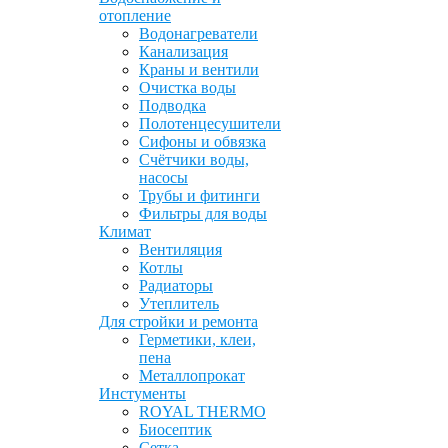
отопление
Водонагреватели
Канализация
Краны и вентили
Очистка воды
Подводка
Полотенцесушители
Сифоны и обвязка
Счётчики воды,
насосы
Трубы и фитинги
Фильтры для воды
Климат
Вентиляция
Котлы
Радиаторы
Утеплитель
Для стройки и ремонта
Герметики, клеи,
пена
Металлопрокат
Инстументы
ROYAL THERMO
Биосептик
Сетка