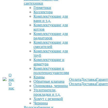
сантехники
Герметики
Коллектора
Комплектующие для
ванн и т.д.
Комплектующие для
котлов
Комплектующие для
радиаторов
Комплектующие для
смесителей
Комплектующие для
труб
Комплектующие и
арматура
Комплектующие к
полотенцесушителям
О
Краны
нас
Оплата
Доставка
Гарант
Обратные клапана
О
Оплата
Доставка
Гарант
Оцинковка, чернина
нас
Уплотнители,
прокладки и т.д.
Хомут с резинкой
Чернина
Водоснабжение и