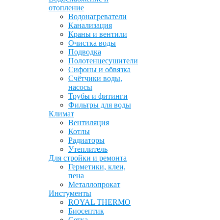
отопление
Водонагреватели
Канализация
Краны и вентили
Очистка воды
Подводка
Полотенцесушители
Сифоны и обвязка
Счётчики воды,
насосы
Трубы и фитинги
Фильтры для воды
Климат
Вентиляция
Котлы
Радиаторы
Утеплитель
Для стройки и ремонта
Герметики, клеи,
пена
Металлопрокат
Инстументы
ROYAL THERMO
Биосептик
Сетка