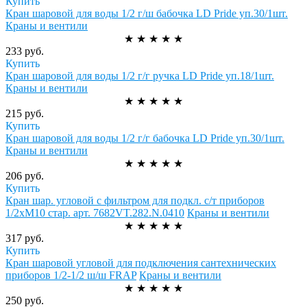
Купить
Кран шаровой для воды 1/2 г/ш бабочка LD Pride уп.30/1шт.
Краны и вентили
★
★
★
★
★
233 руб.
Купить
Кран шаровой для воды 1/2 г/г ручка LD Pride уп.18/1шт.
Краны и вентили
★
★
★
★
★
215 руб.
Купить
Кран шаровой для воды 1/2 г/г бабочка LD Pride уп.30/1шт.
Краны и вентили
★
★
★
★
★
206 руб.
Купить
Кран шар. угловой с фильтром для подкл. с/т приборов
1/2хМ10 стар. арт. 7682VT.282.N.0410
Краны и вентили
★
★
★
★
★
317 руб.
Купить
Кран шаровой угловой для подключения сантехнических
приборов 1/2-1/2 ш/ш FRAP
Краны и вентили
★
★
★
★
★
250 руб.