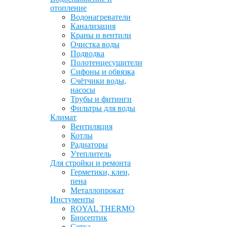
отопление
Водонагреватели
Канализация
Краны и вентили
Очистка воды
Подводка
Полотенцесушители
Сифоны и обвязка
Счётчики воды,
насосы
Трубы и фитинги
Фильтры для воды
Климат
Вентиляция
Котлы
Радиаторы
Утеплитель
Для стройки и ремонта
Герметики, клеи,
пена
Металлопрокат
Инстументы
ROYAL THERMO
Биосептик
Сетка