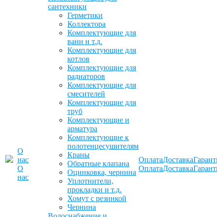
сантехники
Герметики
Коллектора
Комплектующие для
ванн и т.д.
Комплектующие для
котлов
Комплектующие для
радиаторов
Комплектующие для
смесителей
Комплектующие для
труб
Комплектующие и
арматура
Комплектующие к
полотенцесушителям
О
Краны
нас
Оплата
Доставка
Гарант
Обратные клапана
О
Оплата
Доставка
Гарант
Оцинковка, чернина
нас
Уплотнители,
прокладки и т.д.
Хомут с резинкой
Чернина
Водоснабжение и