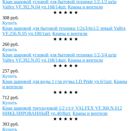
Кран шаровой угловой для бытовой техники 1/2-1/2 ш/ш
Valfex VF.392.N.04 уп.168/14шт.
Краны и вентили
★
★
★
★
★
308 руб.
Купить
Кран шаровой для бытовой техники 1/2х3/4х1/2 левый Valfex
VF.256.N.05 уп.100/1шт.
Краны и вентили
★
★
★
★
★
260 руб.
Купить
Кран шаровой угловой для бытовой техники 1/2-3/4 ш/ш
Valfex VF.392.N.05 уп.168/14шт.
Краны и вентили
★
★
★
★
★
257 руб.
Купить
Кран шаровой для воды 1 г/ш ручка LD Pride уп.6/1шт.
Краны
и вентили
★
★
★
★
★
712 руб.
Купить
Кран шаровой трехходовой 1/2 г/г/г VALFEX VF.360.N.012
НИКЕЛИРОВАННЫЙ уп.40/8шт.
Краны и вентили
★
★
★
★
★
393 руб.
Купить