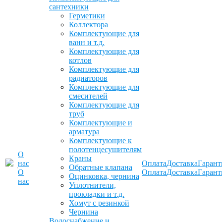
сантехники
Герметики
Коллектора
Комплектующие для
ванн и т.д.
Комплектующие для
котлов
Комплектующие для
радиаторов
Комплектующие для
смесителей
Комплектующие для
труб
Комплектующие и
арматура
Комплектующие к
полотенцесушителям
О
Краны
нас
Оплата
Доставка
Гарант
Обратные клапана
О
Оплата
Доставка
Гарант
Оцинковка, чернина
нас
Уплотнители,
прокладки и т.д.
Хомут с резинкой
Чернина
Водоснабжение и