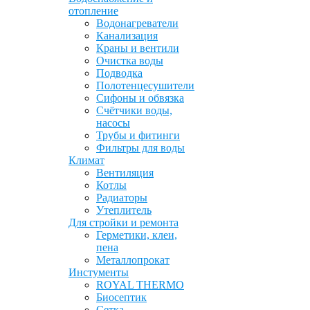
отопление
Водонагреватели
Канализация
Краны и вентили
Очистка воды
Подводка
Полотенцесушители
Сифоны и обвязка
Счётчики воды,
насосы
Трубы и фитинги
Фильтры для воды
Климат
Вентиляция
Котлы
Радиаторы
Утеплитель
Для стройки и ремонта
Герметики, клеи,
пена
Металлопрокат
Инстументы
ROYAL THERMO
Биосептик
Сетка