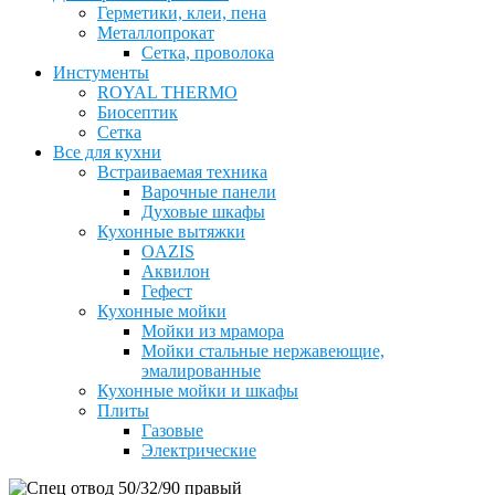
Герметики, клеи, пена
Металлопрокат
Сетка, проволока
Инстументы
ROYAL THERMO
Биосептик
Сетка
Все для кухни
Встраиваемая техника
Варочные панели
Духовые шкафы
Кухонные вытяжки
OAZIS
Аквилон
Гефест
Кухонные мойки
Мойки из мрамора
Мойки стальные нержавеющие,
эмалированные
Кухонные мойки и шкафы
Плиты
Газовые
Электрические