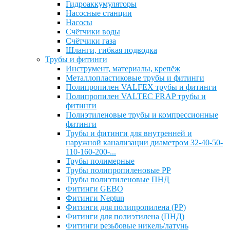
Гидроаккумуляторы
Насосные станции
Насосы
Счётчики воды
Счётчики газа
Шланги, гибкая подводка
Трубы и фитинги
Инструмент, материалы, крепёж
Металлопластиковые трубы и фитинги
Полипропилен VALFEX трубы и фитинги
Полипропилен VALTEC FRAP трубы и
фитинги
Полиэтиленовые трубы и компрессионные
фитинги
Трубы и фитинги для внутренней и
наружной канализации диаметром 32-40-50-
110-160-200-...
Трубы полимерные
Трубы полипропиленовые PP
Трубы полиэтиленовые ПНД
Фитинги GEBO
Фитинги Neptun
Фитинги для полипропилена (PP)
Фитинги для полиэтилена (ПНД)
Фитинги резьбовые никель/латунь