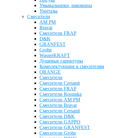
Умывальники, раковины
Унитазы
Смесители
AM PM
Bravat
Cмесители FRAP
D&K
GRANFEST
Grohe
WasserKRAFT
Душевые гарнитуры
Комплектующие к смесителям
ОRANGE
Смесители
Смесители Cersanit
Смесители FRAP
Смесители Rossinka
Смесители AM PM
Смесители Bravat
Смесители Cersanit
Смесители D&K
Смесители GAPPO
Смесители GRANFEST
Смесители Grohe