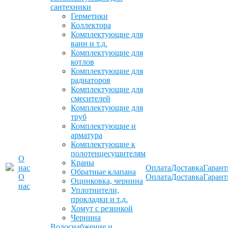
сантехники
Герметики
Коллектора
Комплектующие для
ванн и т.д.
Комплектующие для
котлов
Комплектующие для
радиаторов
Комплектующие для
смесителей
Комплектующие для
труб
Комплектующие и
арматура
Комплектующие к
полотенцесушителям
О
Краны
нас
Оплата
Доставка
Гарант
Обратные клапана
О
Оплата
Доставка
Гарант
Оцинковка, чернина
нас
Уплотнители,
прокладки и т.д.
Хомут с резинкой
Чернина
Водоснабжение и