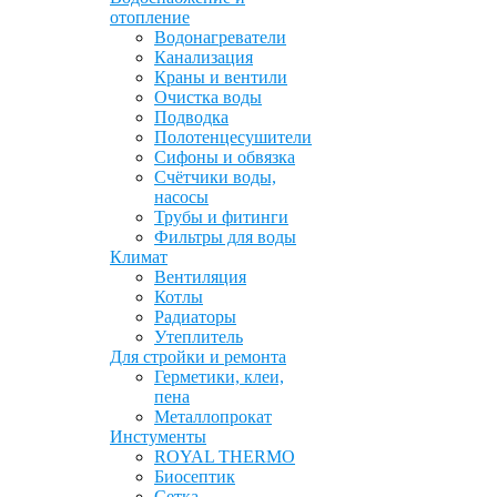
отопление
Водонагреватели
Канализация
Краны и вентили
Очистка воды
Подводка
Полотенцесушители
Сифоны и обвязка
Счётчики воды,
насосы
Трубы и фитинги
Фильтры для воды
Климат
Вентиляция
Котлы
Радиаторы
Утеплитель
Для стройки и ремонта
Герметики, клеи,
пена
Металлопрокат
Инстументы
ROYAL THERMO
Биосептик
Сетка