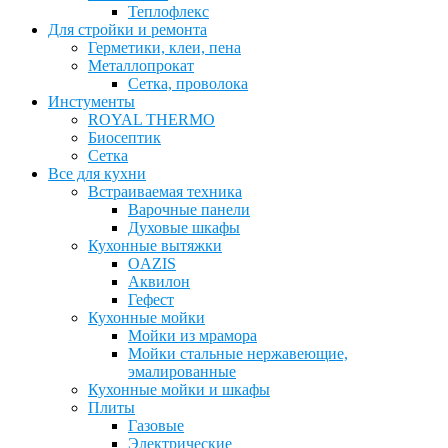
Теплофлекс
Для стройки и ремонта
Герметики, клеи, пена
Металлопрокат
Сетка, проволока
Инстументы
ROYAL THERMO
Биосептик
Сетка
Все для кухни
Встраиваемая техника
Варочные панели
Духовые шкафы
Кухонные вытяжки
OAZIS
Аквилон
Гефест
Кухонные мойки
Мойки из мрамора
Мойки стальные нержавеющие,
эмалированные
Кухонные мойки и шкафы
Плиты
Газовые
Электрические