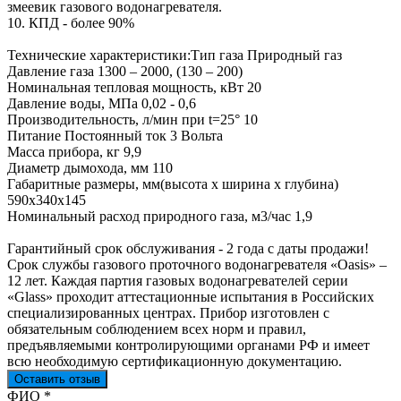
змеевик газового водонагревателя.
10. КПД - более 90%
Технические характеристики:Тип газа Природный газ
Давление газа 1300 – 2000, (130 – 200)
Номинальная тепловая мощность, кВт 20
Давление воды, МПа 0,02 - 0,6
Производительность, л/мин при t=25° 10
Питание Постоянный ток 3 Вольта
Масса прибора, кг 9,9
Диаметр дымохода, мм 110
Габаритные размеры, мм(высота х ширина х глубина)
590х340х145
Номинальный расход природного газа, м3/час 1,9
Гарантийный срок обслуживания - 2 года с даты продажи!
Срок службы газового проточного водонагревателя «Oasis» –
12 лет. Каждая партия газовых водонагревателей серии
«Glass» проходит аттестационные испытания в Российских
специализированных центрах. Прибор изготовлен с
обязательным соблюдением всех норм и правил,
предъявляемыми контролирующими органами РФ и имеет
всю необходимую сертификационную документацию.
Оставить отзыв
Ваш отзыв был отправлен!
ФИО
*