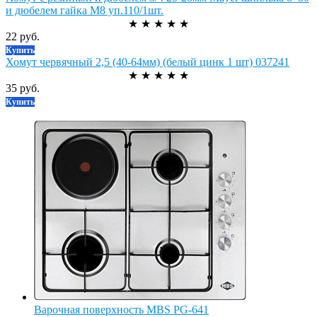
и дюбелем гайка М8 уп.110/1шт.
★
★
★
★
★
22 руб.
Купить
Хомут червячный 2,5 (40-64мм) (белый цинк 1 шт) 037241
★
★
★
★
★
35 руб.
Купить
Варочная поверхность MBS PG-641