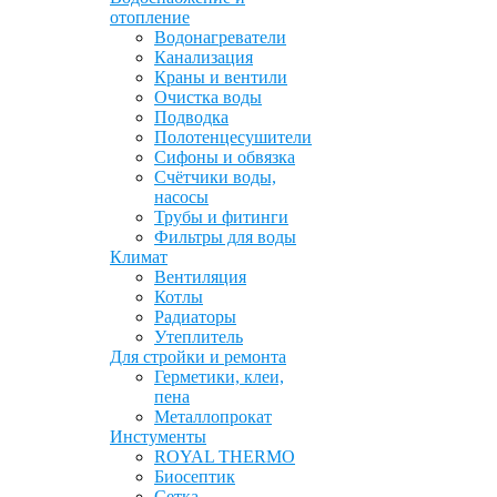
отопление
Водонагреватели
Канализация
Краны и вентили
Очистка воды
Подводка
Полотенцесушители
Сифоны и обвязка
Счётчики воды,
насосы
Трубы и фитинги
Фильтры для воды
Климат
Вентиляция
Котлы
Радиаторы
Утеплитель
Для стройки и ремонта
Герметики, клеи,
пена
Металлопрокат
Инстументы
ROYAL THERMO
Биосептик
Сетка