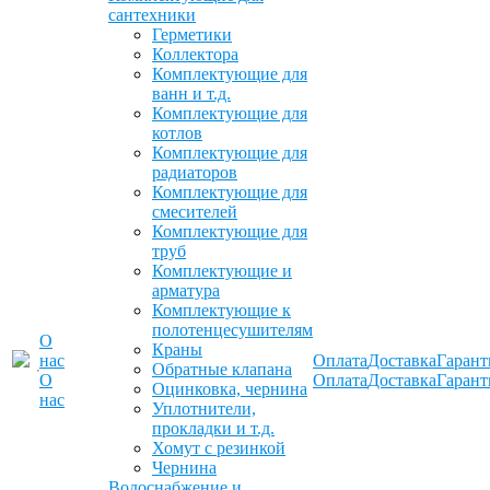
сантехники
Герметики
Коллектора
Комплектующие для
ванн и т.д.
Комплектующие для
котлов
Комплектующие для
радиаторов
Комплектующие для
смесителей
Комплектующие для
труб
Комплектующие и
арматура
Комплектующие к
полотенцесушителям
О
Краны
нас
Оплата
Доставка
Гарант
Обратные клапана
О
Оплата
Доставка
Гарант
Оцинковка, чернина
нас
Уплотнители,
прокладки и т.д.
Хомут с резинкой
Чернина
Водоснабжение и