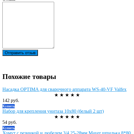
Отправить отзыв
Похожие товары
Насадка OPTIMA для сварочного аппарата WS-40-VF Valfex
★
★
★
★
★
142 руб.
Купить
Набор для крепления унитаза 10x80 (белый 2 шт)
★
★
★
★
★
54 руб.
Купить
Хомут с резинкой и дюбелем 3/4 25-28мм Mayer шпилька 8*80