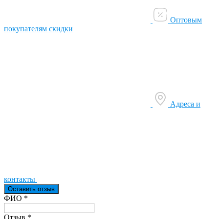
Оптовым
покупателям скидки
Адреса и
контакты
Оставить отзыв
Ваш отзыв был отправлен!
ФИО
*
Отзыв
*