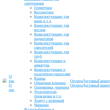
сантехники
Герметики
Коллектора
Комплектующие для
ванн и т.д.
Комплектующие для
котлов
Комплектующие для
радиаторов
Комплектующие для
смесителей
Комплектующие для
труб
Комплектующие и
арматура
Комплектующие к
полотенцесушителям
О
Краны
нас
Оплата
Доставка
Гарант
Обратные клапана
О
Оплата
Доставка
Гарант
Оцинковка, чернина
нас
Уплотнители,
прокладки и т.д.
Хомут с резинкой
Чернина
Водоснабжение и