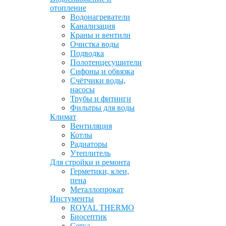
отопление
Водонагреватели
Канализация
Краны и вентили
Очистка воды
Подводка
Полотенцесушители
Сифоны и обвязка
Счётчики воды,
насосы
Трубы и фитинги
Фильтры для воды
Климат
Вентиляция
Котлы
Радиаторы
Утеплитель
Для стройки и ремонта
Герметики, клеи,
пена
Металлопрокат
Инстументы
ROYAL THERMO
Биосептик
Сетка