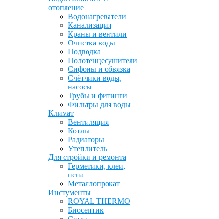
отопление
Водонагреватели
Канализация
Краны и вентили
Очистка воды
Подводка
Полотенцесушители
Сифоны и обвязка
Счётчики воды,
насосы
Трубы и фитинги
Фильтры для воды
Климат
Вентиляция
Котлы
Радиаторы
Утеплитель
Для стройки и ремонта
Герметики, клеи,
пена
Металлопрокат
Инстументы
ROYAL THERMO
Биосептик
Сетка