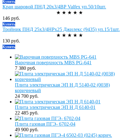
Купить
Кран шаровой ПНД 20х3/4ВР Valfex уп.50/10шт.
★
★
★
★
★
146 руб.
Купить
Тройник ПНД 25х3/4НРх25 Джилекс (9435) уп.15/1шт.
★
★
★
★
★
130 руб.
Купить
Варочная поверхность MBS PG-641
7 380 руб.
Плита электрическая ЭП Н Д 5140-02 (0038)
коричневый
24 700 руб.
Плита электрическая ЭП Н Д 6140-01
22 485 руб.
Плита газовая ПГЭ- 6702-04
49 900 руб.