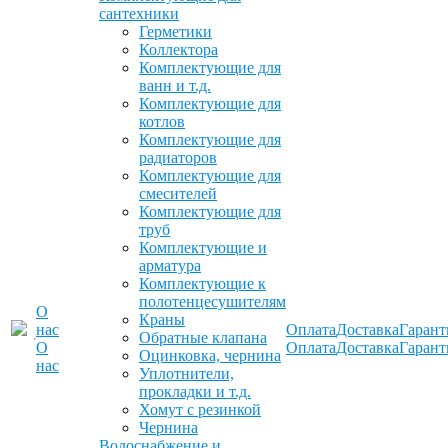
сантехники
Герметики
Коллектора
Комплектующие для
ванн и т.д.
Комплектующие для
котлов
Комплектующие для
радиаторов
Комплектующие для
смесителей
Комплектующие для
труб
Комплектующие и
арматура
Комплектующие к
полотенцесушителям
О
Краны
нас
Оплата
Доставка
Гарант
Обратные клапана
О
Оплата
Доставка
Гарант
Оцинковка, чернина
нас
Уплотнители,
прокладки и т.д.
Хомут с резинкой
Чернина
Водоснабжение и