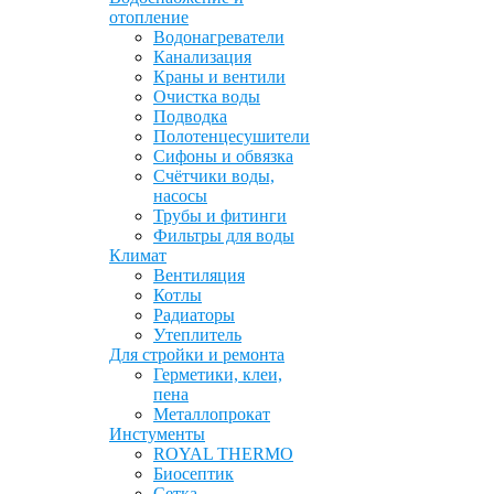
отопление
Водонагреватели
Канализация
Краны и вентили
Очистка воды
Подводка
Полотенцесушители
Сифоны и обвязка
Счётчики воды,
насосы
Трубы и фитинги
Фильтры для воды
Климат
Вентиляция
Котлы
Радиаторы
Утеплитель
Для стройки и ремонта
Герметики, клеи,
пена
Металлопрокат
Инстументы
ROYAL THERMO
Биосептик
Сетка