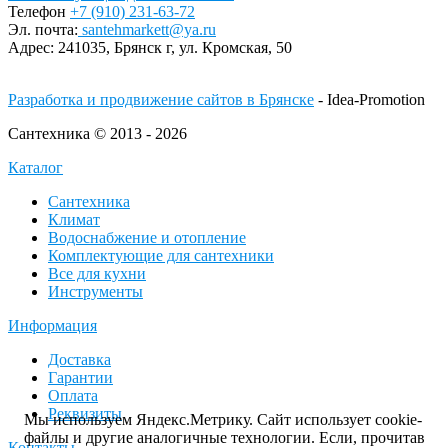
Телефон
+7 (910) 231-63-72
Эл. почта:
santehmarkett@ya.ru
Адрес:
241035, Брянск г,
ул. Кромская, 50
Разработка и продвижение сайтов в Брянске
- Idea-Promotion
Сантехника © 2013 - 2026
Каталог
Сантехника
Климат
Водоснабжение и отопление
Комплектующие для сантехники
Все для кухни
Инструменты
Информация
Доставка
Гарантии
Оплата
Реквизиты
Мы используем Яндекс.Метрику. Сайт использует cookie-
файлы и другие аналогичные технологии. Если, прочитав
Контакты