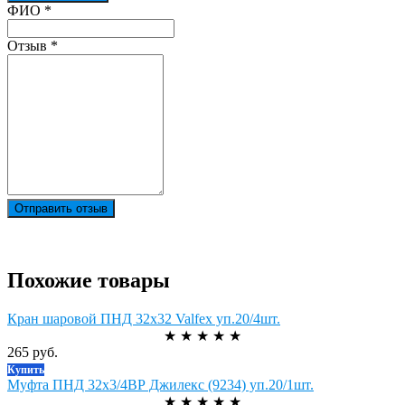
Ваш отзыв был отправлен!
ФИО
*
Отзыв
*
Отправить отзыв
Похожие товары
Кран шаровой ПНД 32х32 Valfex уп.20/4шт.
★
★
★
★
★
265 руб.
Купить
Муфта ПНД 32х3/4ВР Джилекс (9234) уп.20/1шт.
★
★
★
★
★