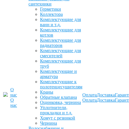
сантехники
Герметики
Коллектора
Комплектующие для
ванн и т.д.
Комплектующие для
котлов
Комплектующие для
радиаторов
Комплектующие для
смесителей
Комплектующие для
труб
Комплектующие и
арматура
Комплектующие к
полотенцесушителям
О
Краны
нас
Оплата
Доставка
Гарант
Обратные клапана
О
Оплата
Доставка
Гарант
Оцинковка, чернина
нас
Уплотнители,
прокладки и т.д.
Хомут с резинкой
Чернина
Водоснабжение и