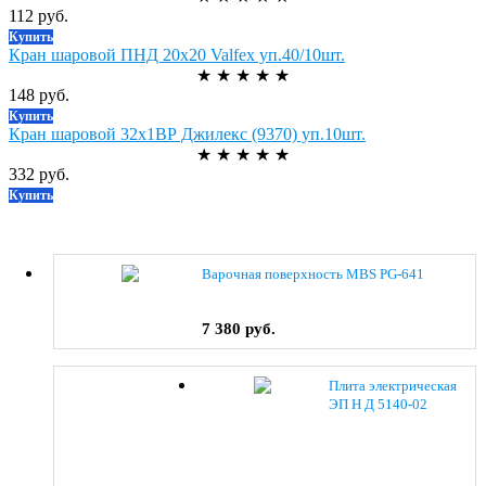
112 руб.
Купить
Кран шаровой ПНД 20х20 Valfex уп.40/10шт.
★
★
★
★
★
148 руб.
Купить
Кран шаровой 32х1ВР Джилекс (9370) уп.10шт.
★
★
★
★
★
332 руб.
Купить
Варочная поверхность MBS PG-641
7 380 руб.
Плита электрическая
ЭП Н Д 5140-02
(0038) коричневый