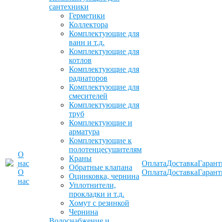
сантехники
Герметики
Коллектора
Комплектующие для
ванн и т.д.
Комплектующие для
котлов
Комплектующие для
радиаторов
Комплектующие для
смесителей
Комплектующие для
труб
Комплектующие и
арматура
Комплектующие к
полотенцесушителям
О
Краны
нас
Оплата
Доставка
Гарант
Обратные клапана
О
Оплата
Доставка
Гарант
Оцинковка, чернина
нас
Уплотнители,
прокладки и т.д.
Хомут с резинкой
Чернина
Водоснабжение и