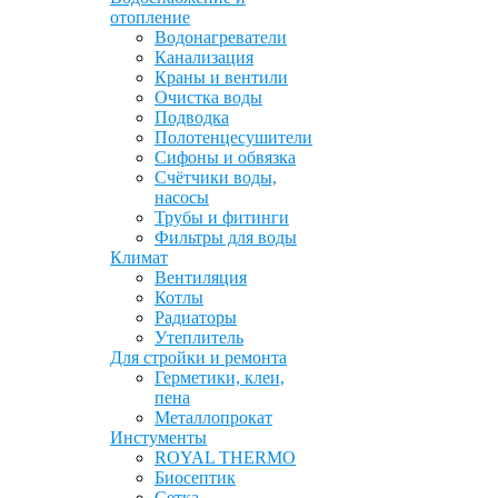
отопление
Водонагреватели
Канализация
Краны и вентили
Очистка воды
Подводка
Полотенцесушители
Сифоны и обвязка
Счётчики воды,
насосы
Трубы и фитинги
Фильтры для воды
Климат
Вентиляция
Котлы
Радиаторы
Утеплитель
Для стройки и ремонта
Герметики, клеи,
пена
Металлопрокат
Инстументы
ROYAL THERMO
Биосептик
Сетка