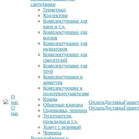
сантехники
Герметики
Коллектора
Комплектующие для
ванн и т.д.
Комплектующие для
котлов
Комплектующие для
радиаторов
Комплектующие для
смесителей
Комплектующие для
труб
Комплектующие и
арматура
Комплектующие к
полотенцесушителям
О
Краны
нас
Оплата
Доставка
Гарант
Обратные клапана
О
Оплата
Доставка
Гарант
Оцинковка, чернина
нас
Уплотнители,
прокладки и т.д.
Хомут с резинкой
Чернина
Водоснабжение и