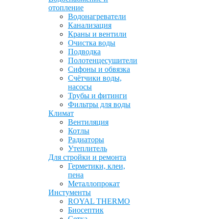
отопление
Водонагреватели
Канализация
Краны и вентили
Очистка воды
Подводка
Полотенцесушители
Сифоны и обвязка
Счётчики воды,
насосы
Трубы и фитинги
Фильтры для воды
Климат
Вентиляция
Котлы
Радиаторы
Утеплитель
Для стройки и ремонта
Герметики, клеи,
пена
Металлопрокат
Инстументы
ROYAL THERMO
Биосептик
Сетка