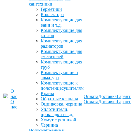
сантехники
Герметики
Коллектора
Комплектующие для
ванн и т.д.
Комплектующие для
котлов
Комплектующие для
радиаторов
Комплектующие для
смесителей
Комплектующие для
труб
Комплектующие и
арматура
Комплектующие к
полотенцесушителям
О
Краны
нас
Оплата
Доставка
Гарант
Обратные клапана
О
Оплата
Доставка
Гарант
Оцинковка, чернина
нас
Уплотнители,
прокладки и т.д.
Хомут с резинкой
Чернина
Водоснабжение и