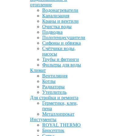
отопление
Водонагреватели
Канализация
Краны и вентили
Очистка воды
Подводка
Полотенцесушители
Сифоны и обвязка
Счётчики воды,
насосы
Трубы и фитинги
Фильтры для воды
Климат
Вентиляция
Котлы
Радиаторы
Утеплитель
Для стройки и ремонта
Герметики, клеи,
пена
Металлопрокат
Инстументы
ROYAL THERMO
Биосептик
Сетка