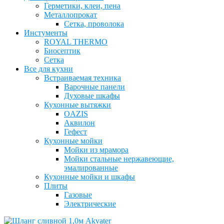
Герметики, клеи, пена
Металлопрокат
Сетка, проволока
Инстументы
ROYAL THERMO
Биосептик
Сетка
Все для кухни
Встраиваемая техника
Варочные панели
Духовые шкафы
Кухонные вытяжки
OAZIS
Аквилон
Гефест
Кухонные мойки
Мойки из мрамора
Мойки стальные нержавеющие,
эмалированные
Кухонные мойки и шкафы
Плиты
Газовые
Электрические