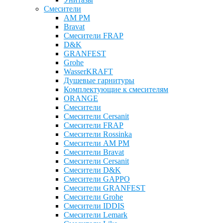
Смесители
AM PM
Bravat
Cмесители FRAP
D&K
GRANFEST
Grohe
WasserKRAFT
Душевые гарнитуры
Комплектующие к смесителям
ОRANGE
Смесители
Смесители Cersanit
Смесители FRAP
Смесители Rossinka
Смесители AM PM
Смесители Bravat
Смесители Cersanit
Смесители D&K
Смесители GAPPO
Смесители GRANFEST
Смесители Grohe
Смесители IDDIS
Смесители Lemark