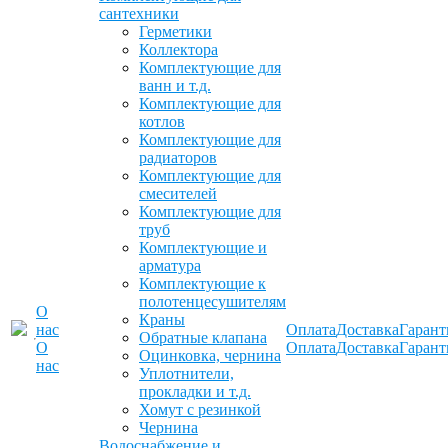
сантехники
Герметики
Коллектора
Комплектующие для
ванн и т.д.
Комплектующие для
котлов
Комплектующие для
радиаторов
Комплектующие для
смесителей
Комплектующие для
труб
Комплектующие и
арматура
Комплектующие к
полотенцесушителям
О
Краны
нас
Оплата
Доставка
Гарант
Обратные клапана
О
Оплата
Доставка
Гарант
Оцинковка, чернина
нас
Уплотнители,
прокладки и т.д.
Хомут с резинкой
Чернина
Водоснабжение и