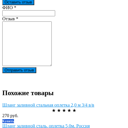
Оставить отзыв
Ваш отзыв был отправлен!
ФИО
*
Отзыв
*
Отправить отзыв
Похожие товары
Шланг заливной стальная оплетка 2,0 м 3/4 в/в
★
★
★
★
★
270 руб.
Купить
Шланг заливной сталь. оплетка 5,0м. Россия