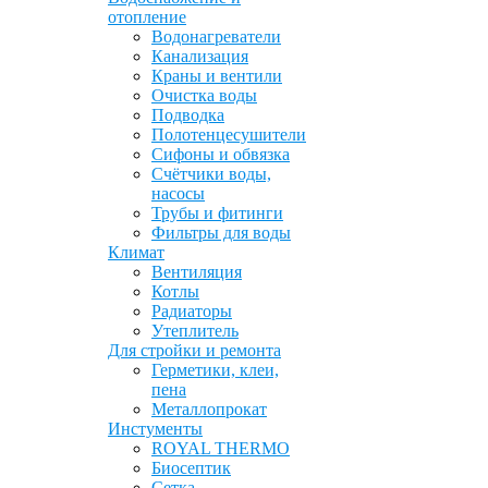
отопление
Водонагреватели
Канализация
Краны и вентили
Очистка воды
Подводка
Полотенцесушители
Сифоны и обвязка
Счётчики воды,
насосы
Трубы и фитинги
Фильтры для воды
Климат
Вентиляция
Котлы
Радиаторы
Утеплитель
Для стройки и ремонта
Герметики, клеи,
пена
Металлопрокат
Инстументы
ROYAL THERMO
Биосептик
Сетка