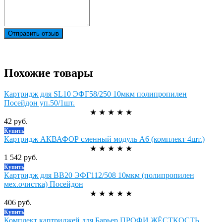
Отправить отзыв
Похожие товары
Картридж для SL10 ЭФГ58/250 10мкм полипропилен
Посейдон уп.50/1шт.
★
★
★
★
★
42 руб.
Купить
Картридж АКВАФОР сменный модуль А6 (комплект 4шт.)
★
★
★
★
★
1 542 руб.
Купить
Картридж для ВВ20 ЭФГ112/508 10мкм (полипропилен
мех.очистка) Посейдон
★
★
★
★
★
406 руб.
Купить
Комплект картриджей для Барьер ПРОФИ ЖЁСТКОСТЬ