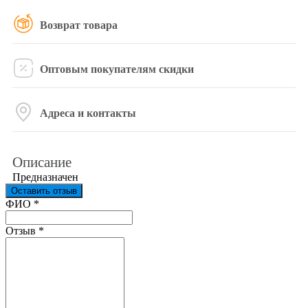
Возврат товара
Оптовым покупателям скидки
Адреса и контакты
Описание
Предназначен
Оставить отзыв
Ваш отзыв был отправлен!
ФИО
*
Отзыв
*