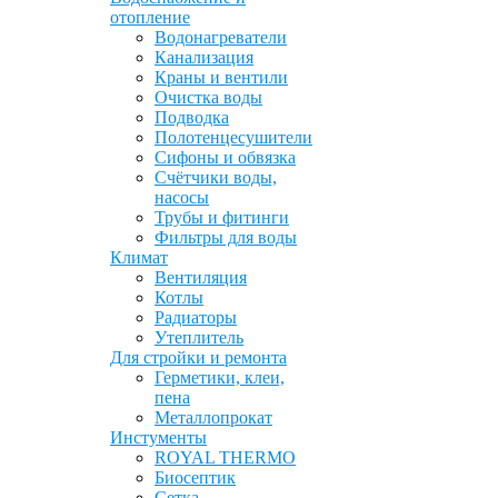
отопление
Водонагреватели
Канализация
Краны и вентили
Очистка воды
Подводка
Полотенцесушители
Сифоны и обвязка
Счётчики воды,
насосы
Трубы и фитинги
Фильтры для воды
Климат
Вентиляция
Котлы
Радиаторы
Утеплитель
Для стройки и ремонта
Герметики, клеи,
пена
Металлопрокат
Инстументы
ROYAL THERMO
Биосептик
Сетка