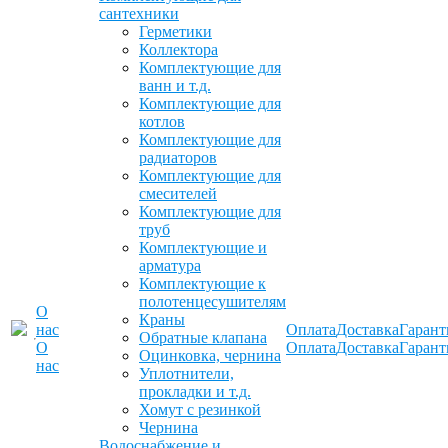
сантехники
Герметики
Коллектора
Комплектующие для
ванн и т.д.
Комплектующие для
котлов
Комплектующие для
радиаторов
Комплектующие для
смесителей
Комплектующие для
труб
Комплектующие и
арматура
Комплектующие к
полотенцесушителям
О
Краны
нас
Оплата
Доставка
Гарант
Обратные клапана
О
Оплата
Доставка
Гарант
Оцинковка, чернина
нас
Уплотнители,
прокладки и т.д.
Хомут с резинкой
Чернина
Водоснабжение и