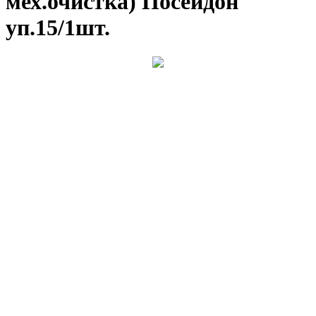
мех.очистка) Посейдон
уп.15/1шт.