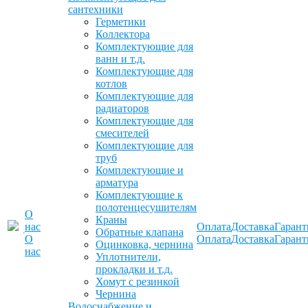
сантехники
Герметики
Коллектора
Комплектующие для
ванн и т.д.
Комплектующие для
котлов
Комплектующие для
радиаторов
Комплектующие для
смесителей
Комплектующие для
труб
Комплектующие и
арматура
Комплектующие к
полотенцесушителям
О
Краны
нас
Оплата
Доставка
Гарант
Обратные клапана
О
Оплата
Доставка
Гарант
Оцинковка, чернина
нас
Уплотнители,
прокладки и т.д.
Хомут с резинкой
Чернина
Водоснабжение и