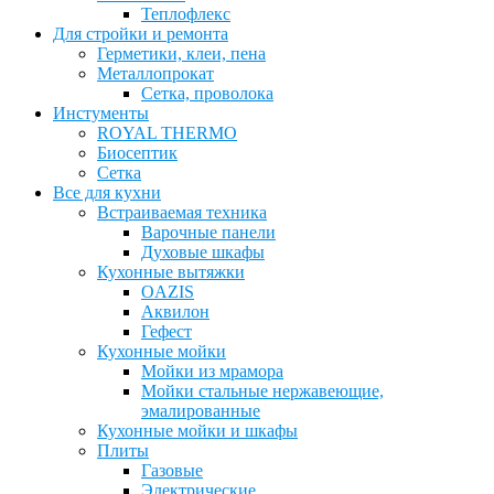
Теплофлекс
Для стройки и ремонта
Герметики, клеи, пена
Металлопрокат
Сетка, проволока
Инстументы
ROYAL THERMO
Биосептик
Сетка
Все для кухни
Встраиваемая техника
Варочные панели
Духовые шкафы
Кухонные вытяжки
OAZIS
Аквилон
Гефест
Кухонные мойки
Мойки из мрамора
Мойки стальные нержавеющие,
эмалированные
Кухонные мойки и шкафы
Плиты
Газовые
Электрические