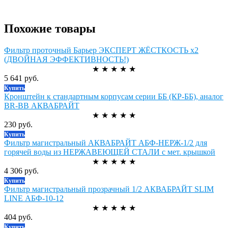
Похожие товары
Фильтр проточный Барьер ЭКСПЕРТ ЖЁСТКОСТЬ х2
(ДВОЙНАЯ ЭФФЕКТИВНОСТЬ!)
★
★
★
★
★
5 641 руб.
Купить
Кронштейн к стандартным корпусам серии ББ (КР-ББ), аналог
BR-BB АКВАБРАЙТ
★
★
★
★
★
230 руб.
Купить
Фильтр магистральный АКВАБРАЙТ АБФ-НЕРЖ-1/2 для
горячей воды из НЕРЖАВЕЮЩЕЙ СТАЛИ с мет. крышкой
★
★
★
★
★
4 306 руб.
Купить
Фильтр магистральный прозрачный 1/2 АКВАБРАЙТ SLIM
LINE АБФ-10-12
★
★
★
★
★
404 руб.
Купить