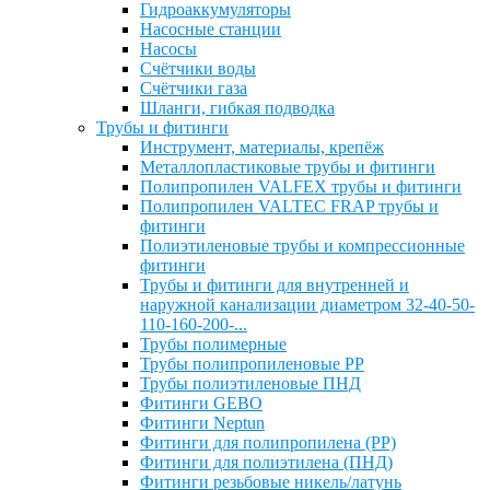
Гидроаккумуляторы
Насосные станции
Насосы
Счётчики воды
Счётчики газа
Шланги, гибкая подводка
Трубы и фитинги
Инструмент, материалы, крепёж
Металлопластиковые трубы и фитинги
Полипропилен VALFEX трубы и фитинги
Полипропилен VALTEC FRAP трубы и
фитинги
Полиэтиленовые трубы и компрессионные
фитинги
Трубы и фитинги для внутренней и
наружной канализации диаметром 32-40-50-
110-160-200-...
Трубы полимерные
Трубы полипропиленовые PP
Трубы полиэтиленовые ПНД
Фитинги GEBO
Фитинги Neptun
Фитинги для полипропилена (PP)
Фитинги для полиэтилена (ПНД)
Фитинги резьбовые никель/латунь