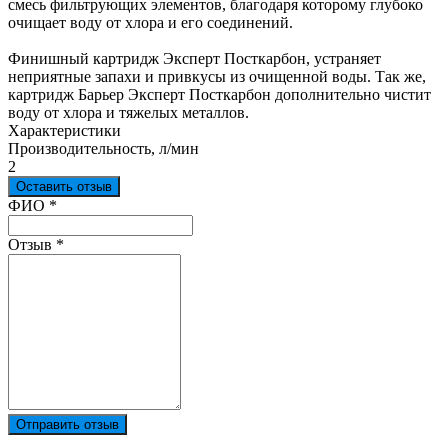
смесь фильтрующих элементов, благодаря которому глубоко
очищает воду от хлора и его соединений.
Финишный картридж Эксперт Посткарбон, устраняет
неприятные запахи и привкусы из очищенной воды. Так же,
картридж Барьер Эксперт Посткарбон дополнительно чистит
воду от хлора и тяжелых металлов.
Характеристики
Производительность, л/мин
2
Оставить отзыв
Ваш отзыв был отправлен!
ФИО
*
Отзыв
*
Отправить отзыв