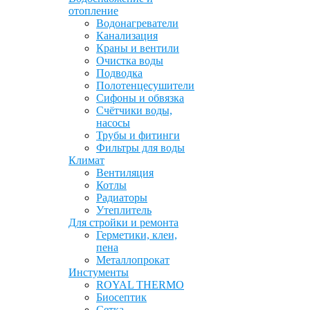
отопление
Водонагреватели
Канализация
Краны и вентили
Очистка воды
Подводка
Полотенцесушители
Сифоны и обвязка
Счётчики воды,
насосы
Трубы и фитинги
Фильтры для воды
Климат
Вентиляция
Котлы
Радиаторы
Утеплитель
Для стройки и ремонта
Герметики, клеи,
пена
Металлопрокат
Инстументы
ROYAL THERMO
Биосептик
Сетка