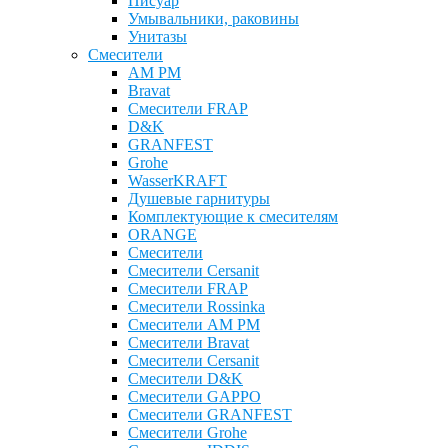
Писуар
Умывальники, раковины
Унитазы
Смесители
AM PM
Bravat
Cмесители FRAP
D&K
GRANFEST
Grohe
WasserKRAFT
Душевые гарнитуры
Комплектующие к смесителям
ОRANGE
Смесители
Смесители Cersanit
Смесители FRAP
Смесители Rossinka
Смесители AM PM
Смесители Bravat
Смесители Cersanit
Смесители D&K
Смесители GAPPO
Смесители GRANFEST
Смесители Grohe