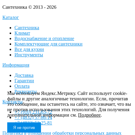
Сантехника © 2013 - 2026
Каталог
Сантехника
Климат
Водоснабжение и отопление
Комплектующие для сантехники
Все для кухни
Инструменты
Информация
Доставка
Гарантии
Оплата
Реквизиты
Мы используем Яндекс.Метрику. Сайт использует cookie-
файлы и другие аналогичные технологии. Если, прочитав
Контакты
это сообщение, вы останетесь на сайте, это означает, что вы
не против использования этих технологий. Для получения
+7 (910) 231-63-72
дополнительной информации см.
Подробнее
.
+7 (4832) 57-86-14
+7 (4832) 52-25-81
Я не против
Политика в отношении обработки персональных данных