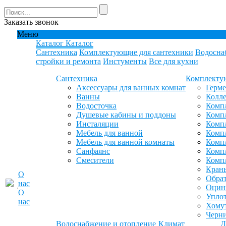
Заказать звонок
Меню
Каталог
Каталог
Сантехника
Комплектующие для сантехники
Водосна
стройки и ремонта
Инстументы
Все для кухни
Сантехника
Комплекту
Аксессуары для ванных комнат
Герм
Ванны
Колле
Водосточка
Компл
Душевые кабины и поддоны
Компл
Инсталяции
Компл
Мебель для ванной
Компл
Мебель для ванной комнаты
Комп
Санфаянс
Комп
Смесители
Комп
Кран
О
Обрат
нас
Оцинк
О
Уплот
нас
Хомут
Черн
Водоснабжение и отопление
Климат
Д