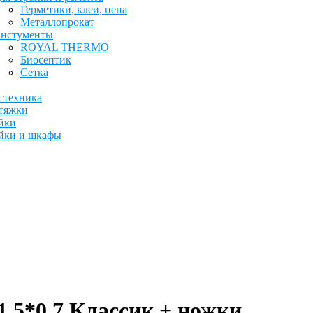
Герметики, клеи, пена
Металлопрокат
нстументы
ROYAL THERMO
Биосептик
Сетка
 техника
тяжки
йки
йки и шкафы
1,5*0,7 Классик + ножки