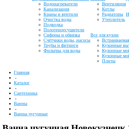
Водонагреватели
Вентиляция
Канализация
Котлы
Краны и вентили
Радиаторы
И
Очистка воды
Утеплитель
Подводка
Полотенцесушители
Сифоны и обвязка
Все для кухни
Счётчики воды, насосы
Встраиваемая
Трубы и фитинги
Кухонные вы
Фильтры для воды
Кухонные мо
Кухонные мо
Плиты
Главная
-
Каталог
-
Сантехника
-
Ванны
-
Ванны чугунные
Ванна чугунная Новокузнецк 