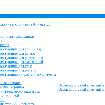
бжение и отопление
Климат
Для
ющие для сантехники
етики
ктора
ектующие для ванн и т.д.
ектующие для котлов
ектующие для радиаторов
ектующие для смесителей
лектующие для труб
лектующие и арматура
лектующие к полотенцесушителям
ы
ные клапана
Оплата
Доставка
Гарантии
Па
овка, чернина
Оплата
Доставка
Гарантии
Па
нители, прокладки и т.д.
 с резинкой
ина
ля стройки и ремонта