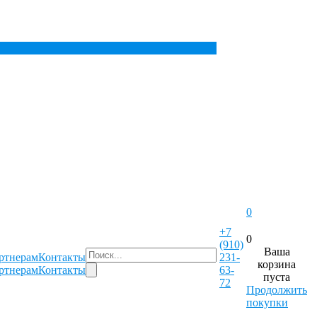
0
+7
0
(910)
Ваша
ртнерам
Контакты
231-
корзина
ртнерам
Контакты
63-
пуста
72
Продолжить
покупки