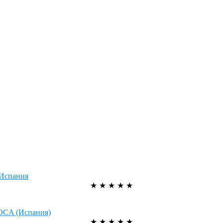
 Испания
★
★
★
★
★
ROСA (Испания)
★
★
★
★
★