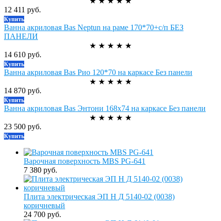
★
★
★
★
★
12 411 руб.
Купить
Ванна акриловая Bas Neptun на раме 170*70+с/п БЕЗ
ПАНЕЛИ
★
★
★
★
★
14 610 руб.
Купить
Ванна акриловая Bas Рио 120*70 на каркасе Без панели
★
★
★
★
★
14 870 руб.
Купить
Ванна акриловая Bas Энтони 168х74 на каркасе Без панели
★
★
★
★
★
23 500 руб.
Купить
Варочная поверхность MBS PG-641
7 380 руб.
Плита электрическая ЭП Н Д 5140-02 (0038)
коричневый
24 700 руб.