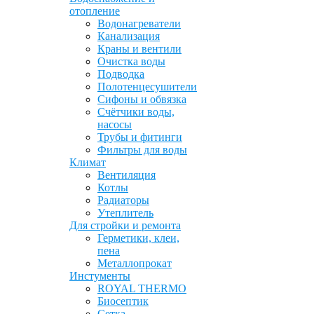
отопление
Водонагреватели
Канализация
Краны и вентили
Очистка воды
Подводка
Полотенцесушители
Сифоны и обвязка
Счётчики воды,
насосы
Трубы и фитинги
Фильтры для воды
Климат
Вентиляция
Котлы
Радиаторы
Утеплитель
Для стройки и ремонта
Герметики, клеи,
пена
Металлопрокат
Инстументы
ROYAL THERMO
Биосептик
Сетка