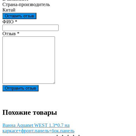
Страна-производитель
Китай
Оставить отзыв
Ваш отзыв был отправлен!
ФИО
*
Отзыв
*
Отправить отзыв
Похожие товары
Ванна Aquanet WEST 1.3*0.7 на
каркасе+фронт.панель+бок.панель