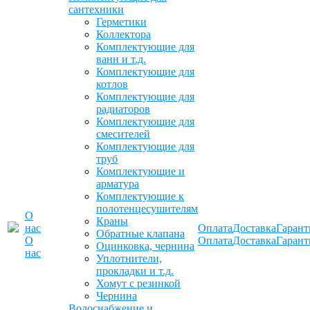
сантехники
Герметики
Коллектора
Комплектующие для
ванн и т.д.
Комплектующие для
котлов
Комплектующие для
радиаторов
Комплектующие для
смесителей
Комплектующие для
труб
Комплектующие и
арматура
Комплектующие к
полотенцесушителям
О
Краны
нас
Оплата
Доставка
Гарант
Обратные клапана
О
Оплата
Доставка
Гарант
Оцинковка, чернина
нас
Уплотнители,
прокладки и т.д.
Хомут с резинкой
Чернина
Водоснабжение и