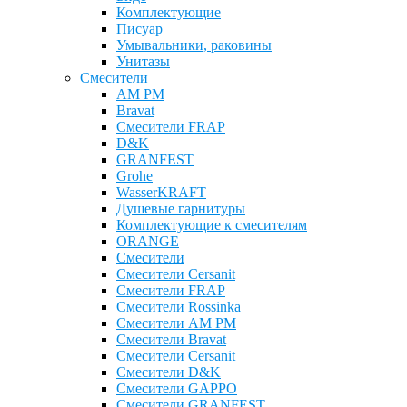
Комплектующие
Писуар
Умывальники, раковины
Унитазы
Смесители
AM PM
Bravat
Cмесители FRAP
D&K
GRANFEST
Grohe
WasserKRAFT
Душевые гарнитуры
Комплектующие к смесителям
ОRANGE
Смесители
Смесители Cersanit
Смесители FRAP
Смесители Rossinka
Смесители AM PM
Смесители Bravat
Смесители Cersanit
Смесители D&K
Смесители GAPPO
Смесители GRANFEST