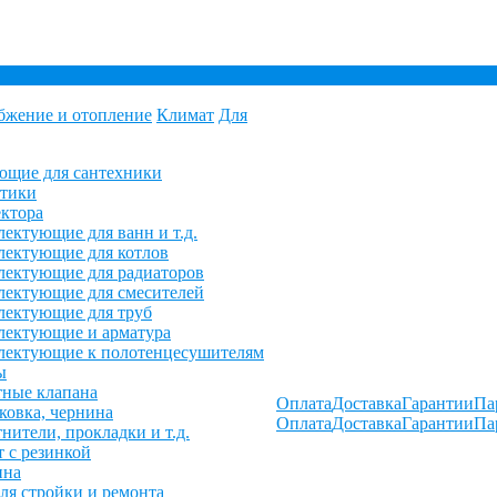
бжение и отопление
Климат
Для
ющие для сантехники
етики
ктора
ектующие для ванн и т.д.
ектующие для котлов
ектующие для радиаторов
ектующие для смесителей
лектующие для труб
лектующие и арматура
лектующие к полотенцесушителям
ы
ные клапана
Оплата
Доставка
Гарантии
Па
овка, чернина
Оплата
Доставка
Гарантии
Па
нители, прокладки и т.д.
 с резинкой
ина
ля стройки и ремонта