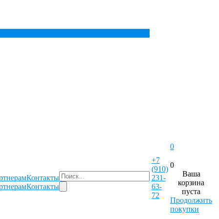
0
+7
0
(910)
Ваша
ртнерам
Контакты
231-
корзина
ртнерам
Контакты
63-
пуста
72
Продолжить
покупки