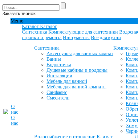
Заказать звонок
Меню
Каталог
Каталог
Сантехника
Комплектующие для сантехники
Водосна
стройки и ремонта
Инстументы
Все для кухни
Сантехника
Комплекту
Аксессуары для ванных комнат
Герм
Ванны
Колле
Водосточка
Компл
Душевые кабины и поддоны
Компл
Инсталяции
Компл
Мебель для ванной
Компл
Мебель для ванной комнаты
Комп
Санфаянс
Комп
Смесители
Комп
Кран
О
Обрат
нас
Оцинк
О
Уплот
нас
Хомут
Черн
Водоснабжение и отопление
Климат
Д