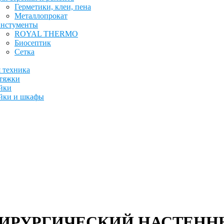
Герметики, клеи, пена
Металлопрокат
нстументы
ROYAL THERMO
Биосептик
Сетка
 техника
тяжки
йки
йки и шкафы
54 ХИРУРГИЧЕСКИЙ НАСТЕНН