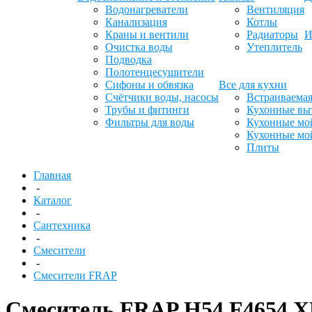
Водонагреватели
Вентиляция
Канализация
Котлы
Краны и вентили
Радиаторы
И
Очистка воды
Утеплитель
Подводка
Полотенцесушители
Сифоны и обвязка
Все для кухни
Счётчики воды, насосы
Встраиваемая
Трубы и фитинги
Кухонные вы
Фильтры для воды
Кухонные мо
Кухонные мо
Плиты
Главная
-
Каталог
-
Сантехника
-
Смесители
-
Смесители FRAP
Смеситель FRAP H54 F46