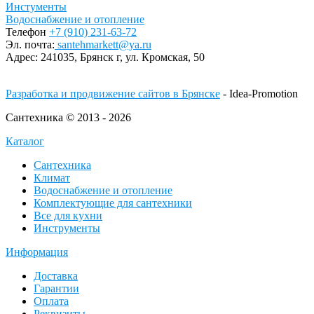
Инстументы
Водоснабжение и отопление
Телефон
+7 (910) 231-63-72
Эл. почта:
santehmarkett@ya.ru
Адрес:
241035, Брянск г,
ул. Кромская, 50
Разработка и продвижение сайтов в Брянске
- Idea-Promotion
Сантехника © 2013 - 2026
Каталог
Сантехника
Климат
Водоснабжение и отопление
Комплектующие для сантехники
Все для кухни
Инструменты
Информация
Доставка
Гарантии
Оплата
Реквизиты