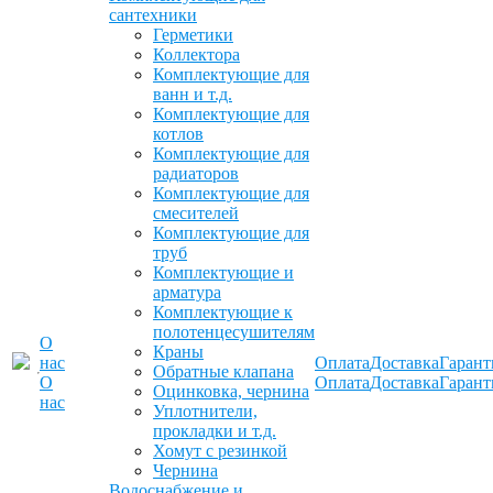
сантехники
Герметики
Коллектора
Комплектующие для
ванн и т.д.
Комплектующие для
котлов
Комплектующие для
радиаторов
Комплектующие для
смесителей
Комплектующие для
труб
Комплектующие и
арматура
Комплектующие к
полотенцесушителям
О
Краны
нас
Оплата
Доставка
Гарант
Обратные клапана
О
Оплата
Доставка
Гарант
Оцинковка, чернина
нас
Уплотнители,
прокладки и т.д.
Хомут с резинкой
Чернина
Водоснабжение и