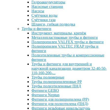
Гидроаккумуляторы
Насосные станции
Насосы
Счётчики воды
Счётчики газа
Шланги, гибкая подводка
Трубы и фитинги
Инструмент, материалы, крепёж
Металлопластиковые трубы и фитинги
Полипропилен VALFEX трубы и фитинги
Полипропилен VALTEC FRAP трубы и
фитинги
Полиэтиленовые трубы и компрессионные
фитинги
Трубы и фитинги для внутренней и
наружной канализации диаметром 32-40-50-
110-160-200-...
Трубы полимерные
Трубы полипропиленовые PP
Трубы полиэтиленовые ПНД
Фитинги GEBO
Фитинги Neptun
Фитинги для полипропилена (PP)
Фитинги для полиэтилена (ПНД)
Фитинги резьбовые никель/латунь