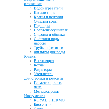
отопление
Водонагреватели
Канализация
Краны и вентили
Очистка воды
Подводка
Полотенцесушители
Сифоны и обвязка
Счётчики воды,
насосы
Трубы и фитинги
Фильтры для воды
Климат
Вентиляция
Котлы
Радиаторы
Утеплитель
Для стройки и ремонта
Герметики, клеи,
пена
Металлопрокат
Инстументы
ROYAL THERMO
Биосептик
Сетка