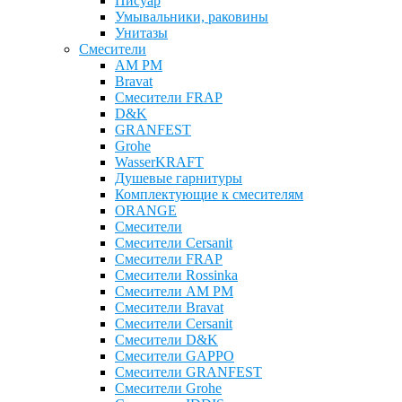
Писуар
Умывальники, раковины
Унитазы
Смесители
AM PM
Bravat
Cмесители FRAP
D&K
GRANFEST
Grohe
WasserKRAFT
Душевые гарнитуры
Комплектующие к смесителям
ОRANGE
Смесители
Смесители Cersanit
Смесители FRAP
Смесители Rossinka
Смесители AM PM
Смесители Bravat
Смесители Cersanit
Смесители D&K
Смесители GAPPO
Смесители GRANFEST
Смесители Grohe