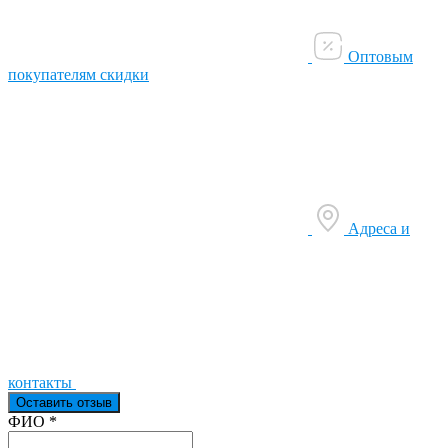
Оптовым
покупателям скидки
Адреса и
контакты
Оставить отзыв
Ваш отзыв был отправлен!
ФИО
*