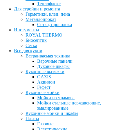
Теплофлекс
Для стройки и ремонта
Герметики, клеи, пена
Металлопрокат
Сетка, проволока
Инстументы
ROYAL THERMO
Биосептик
Сетка
Все для кухни
Встраиваемая техника
Варочные панели
Духовые шкафы
Кухонные вытяжки
OAZIS
Аквилон
Гефест
Кухонные мойки
Мойки из мрамора
Мойки стальные нержавеющие,
эмалированные
Кухонные мойки и шкафы
Плиты
Газовые
Электрические