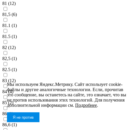
81 (
12
)
81,5 (
6
)
81.1 (
1
)
81.5 (
1
)
82 (
12
)
82,5 (
1
)
82.5 (
1
)
83 (
12
)
Мы используем Яндекс.Метрику. Сайт использует cookie-
файлы и другие аналогичные технологии. Если, прочитав
84 (
4
)
это сообщение, вы останетесь на сайте, это означает, что вы
не против использования этих технологий. Для получения
85 (
2
)
дополнительной информации см.
Подробнее
.
86 (
1
)
Я не против
86,6 (
1
)