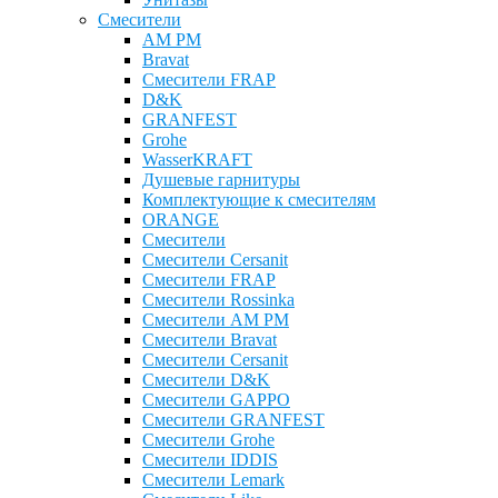
Смесители
AM PM
Bravat
Cмесители FRAP
D&K
GRANFEST
Grohe
WasserKRAFT
Душевые гарнитуры
Комплектующие к смесителям
ОRANGE
Смесители
Смесители Cersanit
Смесители FRAP
Смесители Rossinka
Смесители AM PM
Смесители Bravat
Смесители Cersanit
Смесители D&K
Смесители GAPPO
Смесители GRANFEST
Смесители Grohe
Смесители IDDIS
Смесители Lemark