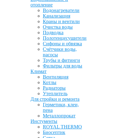
отопление
Водонагреватели
Канализация
Краны и вентили
Очистка воды
Подводка
Полотенцесушители
Сифоны и обвязка
Счётчики воды,
насосы
Трубы и фитинги
Фильтры для воды
Климат
Вентиляция
Котлы
Радиаторы
Утеплитель
Для стройки и ремонта
Герметики, клеи,
пена
Металлопрокат
Инстументы
ROYAL THERMO
Биосептик
Сетка