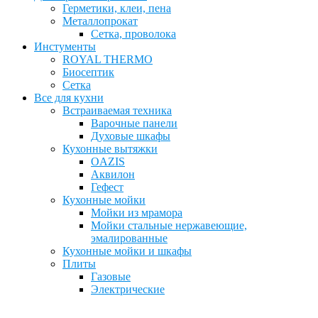
Герметики, клеи, пена
Металлопрокат
Сетка, проволока
Инстументы
ROYAL THERMO
Биосептик
Сетка
Все для кухни
Встраиваемая техника
Варочные панели
Духовые шкафы
Кухонные вытяжки
OAZIS
Аквилон
Гефест
Кухонные мойки
Мойки из мрамора
Мойки стальные нержавеющие,
эмалированные
Кухонные мойки и шкафы
Плиты
Газовые
Электрические