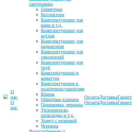
сантехники
Герметики
Коллектора
Комплектующие для
ванн и т.д.
Комплектующие для
котлов
Комплектующие для
радиаторов
Комплектующие для
смесителей
Комплектующие для
труб
Комплектующие и
арматура
Комплектующие к
полотенцесушителям
О
Краны
нас
Оплата
Доставка
Гарант
Обратные клапана
О
Оплата
Доставка
Гарант
Оцинковка, чернина
нас
Уплотнители,
прокладки и т.д.
Хомут с резинкой
Чернина
Водоснабжение и