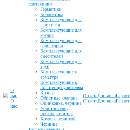
сантехники
Герметики
Коллектора
Комплектующие для
ванн и т.д.
Комплектующие для
котлов
Комплектующие для
радиаторов
Комплектующие для
смесителей
Комплектующие для
труб
Комплектующие и
арматура
Комплектующие к
полотенцесушителям
О
Краны
нас
Оплата
Доставка
Гарант
Обратные клапана
О
Оплата
Доставка
Гарант
Оцинковка, чернина
нас
Уплотнители,
прокладки и т.д.
Хомут с резинкой
Чернина
Водоснабжение и