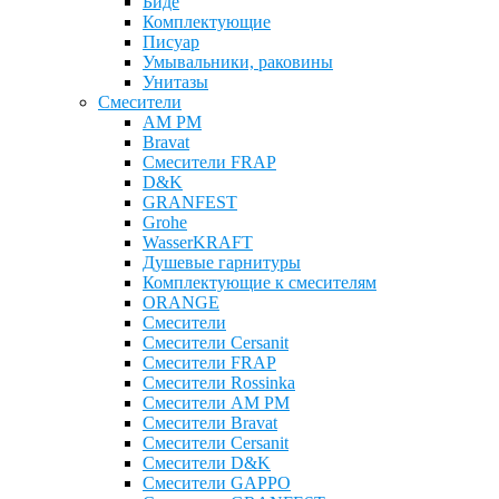
Биде
Комплектующие
Писуар
Умывальники, раковины
Унитазы
Смесители
AM PM
Bravat
Cмесители FRAP
D&K
GRANFEST
Grohe
WasserKRAFT
Душевые гарнитуры
Комплектующие к смесителям
ОRANGE
Смесители
Смесители Cersanit
Смесители FRAP
Смесители Rossinka
Смесители AM PM
Смесители Bravat
Смесители Cersanit
Смесители D&K
Смесители GAPPO