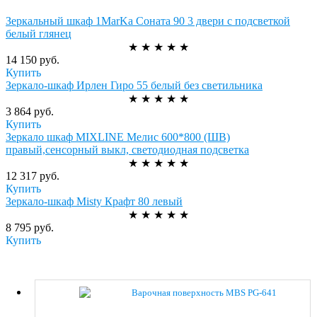
Зеркальный шкаф 1MarKa Соната 90 3 двери с подсветкой
белый глянец
★
★
★
★
★
14 150 руб.
Купить
Зеркало-шкаф Ирлен Гиро 55 белый без светильника
★
★
★
★
★
3 864 руб.
Купить
Зеркало шкаф MIXLINE Мелис 600*800 (ШВ)
правый,сенсорный выкл, светодиодная подсветка
★
★
★
★
★
12 317 руб.
Купить
Зеркало-шкаф Misty Крафт 80 левый
★
★
★
★
★
8 795 руб.
Купить
Варочная поверхность MBS PG-641