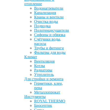
отопление
Водонагреватели
Канализация
Краны и вентили
Очистка воды
Подводка
Полотенцесушители
Сифоны и обвязка
Счётчики воды,
насосы
Трубы и фитинги
Фильтры для воды
Климат
Вентиляция
Котлы
Радиаторы
Утеплитель
Для стройки и ремонта
Герметики, клеи,
пена
Металлопрокат
Инстументы
ROYAL THERMO
Биосептик
Сетка