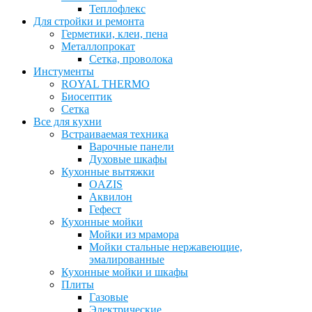
Теплофлекс
Для стройки и ремонта
Герметики, клеи, пена
Металлопрокат
Сетка, проволока
Инстументы
ROYAL THERMO
Биосептик
Сетка
Все для кухни
Встраиваемая техника
Варочные панели
Духовые шкафы
Кухонные вытяжки
OAZIS
Аквилон
Гефест
Кухонные мойки
Мойки из мрамора
Мойки стальные нержавеющие,
эмалированные
Кухонные мойки и шкафы
Плиты
Газовые
Электрические