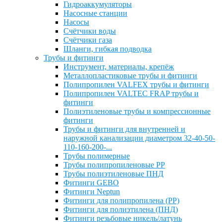
Гидроаккумуляторы
Насосные станции
Насосы
Счётчики воды
Счётчики газа
Шланги, гибкая подводка
Трубы и фитинги
Инструмент, материалы, крепёж
Металлопластиковые трубы и фитинги
Полипропилен VALFEX трубы и фитинги
Полипропилен VALTEC FRAP трубы и
фитинги
Полиэтиленовые трубы и компрессионные
фитинги
Трубы и фитинги для внутренней и
наружной канализации диаметром 32-40-50-
110-160-200-...
Трубы полимерные
Трубы полипропиленовые PP
Трубы полиэтиленовые ПНД
Фитинги GEBO
Фитинги Neptun
Фитинги для полипропилена (PP)
Фитинги для полиэтилена (ПНД)
Фитинги резьбовые никель/латунь