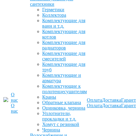
сантехники
Герметики
Коллектора
Комплектующие для
ванн и т.д.
Комплектующие для
котлов
Комплектующие для
радиаторов
Комплектующие для
смесителей
Комплектующие для
труб
Комплектующие и
арматура
Комплектующие к
полотенцесушителям
О
Краны
нас
Оплата
Доставка
Гарант
Обратные клапана
О
Оплата
Доставка
Гарант
Оцинковка, чернина
нас
Уплотнители,
прокладки и т.д.
Хомут с резинкой
Чернина
Водоснабжение и