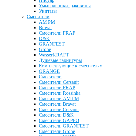
Писуар
Умывальники, раковины
Унитазы
Смесители
AM PM
Bravat
Cмесители FRAP
D&K
GRANFEST
Grohe
WasserKRAFT
Душевые гарнитуры
Комплектующие к смесителям
ОRANGE
Смесители
Смесители Cersanit
Смесители FRAP
Смесители Rossinka
Смесители AM PM
Смесители Bravat
Смесители Cersanit
Смесители D&K
Смесители GAPPO
Смесители GRANFEST
Смесители Grohe