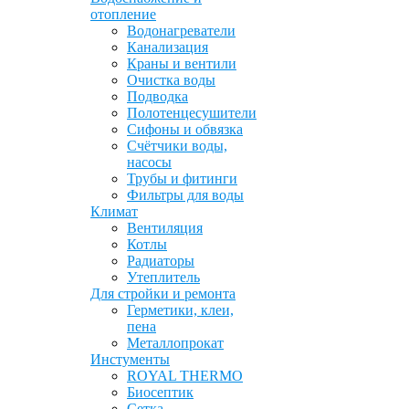
отопление
Водонагреватели
Канализация
Краны и вентили
Очистка воды
Подводка
Полотенцесушители
Сифоны и обвязка
Счётчики воды,
насосы
Трубы и фитинги
Фильтры для воды
Климат
Вентиляция
Котлы
Радиаторы
Утеплитель
Для стройки и ремонта
Герметики, клеи,
пена
Металлопрокат
Инстументы
ROYAL THERMO
Биосептик
Сетка