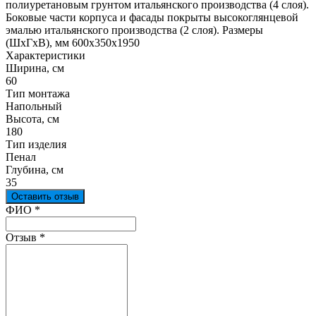
полиуретановым грунтом итальянского производства (4 слоя).
Боковые части корпуса и фасады покрыты высокоглянцевой
эмалью итальянского производства (2 слоя). Размеры
(ШхГхВ), мм 600х350х1950
Характеристики
Ширина, см
60
Тип монтажа
Напольный
Высота, см
180
Тип изделия
Пенал
Глубина, см
35
Оставить отзыв
Ваш отзыв был отправлен!
ФИО
*
Отзыв
*