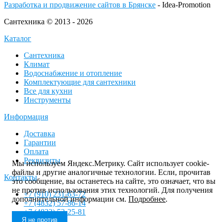
Разработка и продвижение сайтов в Брянске
- Idea-Promotion
Сантехника © 2013 - 2026
Каталог
Сантехника
Климат
Водоснабжение и отопление
Комплектующие для сантехники
Все для кухни
Инструменты
Информация
Доставка
Гарантии
Оплата
Реквизиты
Мы используем Яндекс.Метрику. Сайт использует cookie-
файлы и другие аналогичные технологии. Если, прочитав
Контакты
это сообщение, вы останетесь на сайте, это означает, что вы
не против использования этих технологий. Для получения
+7 (910) 231-63-72
дополнительной информации см.
Подробнее
.
+7 (4832) 57-86-14
+7 (4832) 52-25-81
Я не против