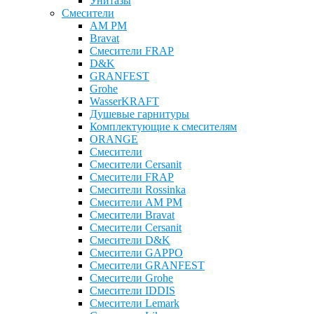
Унитазы
Смесители
AM PM
Bravat
Cмесители FRAP
D&K
GRANFEST
Grohe
WasserKRAFT
Душевые гарнитуры
Комплектующие к смесителям
ОRANGE
Смесители
Смесители Cersanit
Смесители FRAP
Смесители Rossinka
Смесители AM PM
Смесители Bravat
Смесители Cersanit
Смесители D&K
Смесители GAPPO
Смесители GRANFEST
Смесители Grohe
Смесители IDDIS
Смесители Lemark