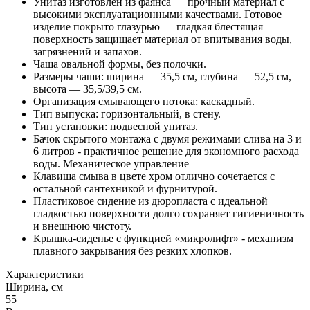
Унитаз изготовлен из фаянса — прочный материал с
высокими эксплуатационными качествами. Готовое
изделие покрыто глазурью — гладкая блестящая
поверхность защищает материал от впитывания воды,
загрязнений и запахов.
Чаша овальной формы, без полочки.
Размеры чаши: ширина — 35,5 см, глубина — 52,5 см,
высота — 35,5/39,5 см.
Организация смывающего потока: каскадный.
Тип выпуска: горизонтальный, в стену.
Тип установки: подвесной унитаз.
Бачок скрытого монтажа с двумя режимами слива на 3 и
6 литров - практичное решение для экономного расхода
воды. Механическое управление
Клавиша смыва в цвете хром отлично сочетается с
остальной сантехникой и фурнитурой.
Пластиковое сидение из дюропласта с идеальной
гладкостью поверхности долго сохраняет гигиеничность
и внешнюю чистоту.
Крышка-сиденье с функцией «микролифт» - механизм
плавного закрывания без резких хлопков.
Характеристики
Ширина, см
55