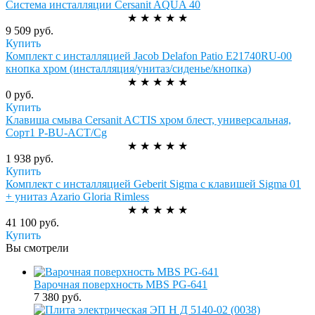
Система инсталляции Cersanit AQUA 40
★
★
★
★
★
9 509 руб.
Купить
Комплект с инсталляцией Jacob Delafon Patio E21740RU-00
кнопка хром (инсталляция/унитаз/сиденье/кнопка)
★
★
★
★
★
0 руб.
Купить
Клавиша смыва Cersanit ACTIS хром блест, универсальная,
Сорт1 P-BU-ACT/Cg
★
★
★
★
★
1 938 руб.
Купить
Комплект с инсталляцией Geberit Sigma с клавишей Sigma 01
+ унитаз Azario Gloria Rimless
★
★
★
★
★
41 100 руб.
Купить
Вы смотрели
Варочная поверхность MBS PG-641
7 380 руб.