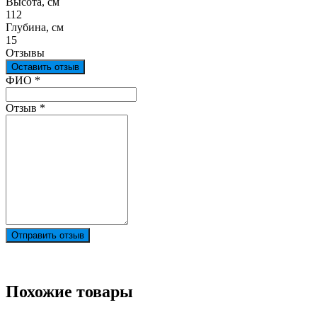
Высота, см
112
Глубина, см
15
Отзывы
Оставить отзыв
Ваш отзыв был отправлен!
ФИО
*
Отзыв
*
Отправить отзыв
Похожие товары