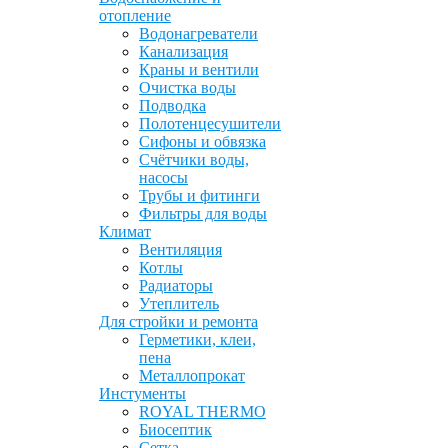
отопление
Водонагреватели
Канализация
Краны и вентили
Очистка воды
Подводка
Полотенцесушители
Сифоны и обвязка
Счётчики воды,
насосы
Трубы и фитинги
Фильтры для воды
Климат
Вентиляция
Котлы
Радиаторы
Утеплитель
Для стройки и ремонта
Герметики, клеи,
пена
Металлопрокат
Инстументы
ROYAL THERMO
Биосептик
Сетка