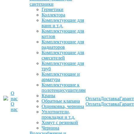
сантехники
Герметики
Коллектора
Комплектующие для
ванн и т.д.
Комплектующие для
котлов
Комплектующие для
радиаторов
Комплектующие для
смесителей
Комплектующие для
труб
Комплектующие и
арматура
Комплектующие к
полотенцесушителям
О
Краны
нас
Оплата
Доставка
Гарант
Обратные клапана
О
Оплата
Доставка
Гарант
Оцинковка, чернина
нас
Уплотнители,
прокладки и т.д.
Хомут с резинкой
Чернина
Водоснабжение и