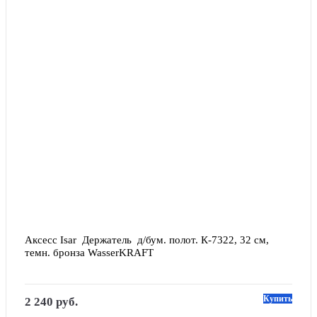
Аксесс Isar  Держатель  д/бум. полот. К-7322, 32 см,  
темн. бронза WasserKRAFT
Купить
2 240 руб.