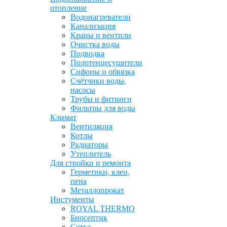
отопление
Водонагреватели
Канализация
Краны и вентили
Очистка воды
Подводка
Полотенцесушители
Сифоны и обвязка
Счётчики воды,
насосы
Трубы и фитинги
Фильтры для воды
Климат
Вентиляция
Котлы
Радиаторы
Утеплитель
Для стройки и ремонта
Герметики, клеи,
пена
Металлопрокат
Инстументы
ROYAL THERMO
Биосептик
Сетка