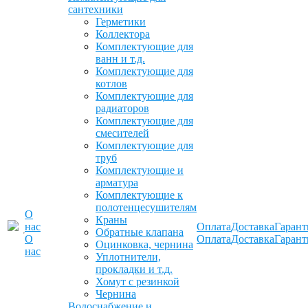
сантехники
Герметики
Коллектора
Комплектующие для
ванн и т.д.
Комплектующие для
котлов
Комплектующие для
радиаторов
Комплектующие для
смесителей
Комплектующие для
труб
Комплектующие и
арматура
Комплектующие к
полотенцесушителям
О
Краны
нас
Оплата
Доставка
Гарант
Обратные клапана
О
Оплата
Доставка
Гарант
Оцинковка, чернина
нас
Уплотнители,
прокладки и т.д.
Хомут с резинкой
Чернина
Водоснабжение и