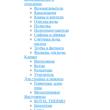
отопление
Водонагреватели
Канализация
Краны и вентили
Очистка воды
Подводка
Полотенцесушители
Сифоны и обвязка
Счётчики воды,
насосы
Трубы и фитинги
Фильтры для воды
Климат
Вентиляция
Котлы
Радиаторы
Утеплитель
Для стройки и ремонта
Герметики, клеи,
пена
Металлопрокат
Инстументы
ROYAL THERMO
Биосептик
Сетка