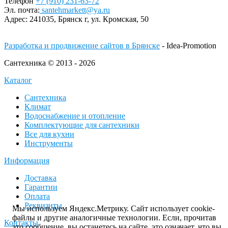
Телефон
+7 (910) 231-63-72
Эл. почта:
santehmarkett@ya.ru
Адрес:
241035, Брянск г,
ул. Кромская, 50
Разработка и продвижение сайтов в Брянске
- Idea-Promotion
Сантехника © 2013 - 2026
Каталог
Сантехника
Климат
Водоснабжение и отопление
Комплектующие для сантехники
Все для кухни
Инструменты
Информация
Доставка
Гарантии
Оплата
Реквизиты
Мы используем Яндекс.Метрику. Сайт использует cookie-
файлы и другие аналогичные технологии. Если, прочитав
Контакты
это сообщение, вы останетесь на сайте, это означает, что вы