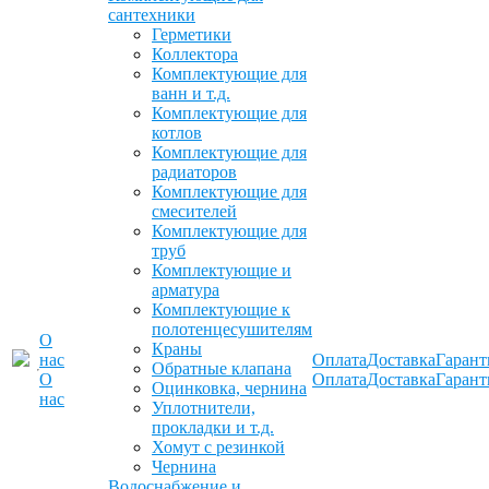
сантехники
Герметики
Коллектора
Комплектующие для
ванн и т.д.
Комплектующие для
котлов
Комплектующие для
радиаторов
Комплектующие для
смесителей
Комплектующие для
труб
Комплектующие и
арматура
Комплектующие к
полотенцесушителям
О
Краны
нас
Оплата
Доставка
Гарант
Обратные клапана
О
Оплата
Доставка
Гарант
Оцинковка, чернина
нас
Уплотнители,
прокладки и т.д.
Хомут с резинкой
Чернина
Водоснабжение и