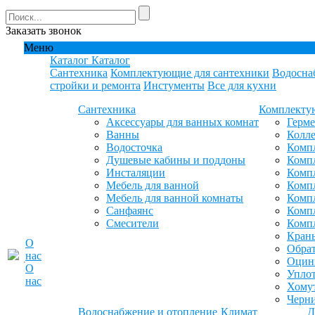
Заказать звонок
Меню
Каталог
Каталог
Сантехника
Комплектующие для сантехники
Водосна
стройки и ремонта
Инстументы
Все для кухни
Сантехника
Комплекту
Аксессуары для ванных комнат
Герм
Ванны
Колле
Водосточка
Компл
Душевые кабины и поддоны
Компл
Инсталяции
Компл
Мебель для ванной
Компл
Мебель для ванной комнаты
Комп
Санфаянс
Комп
Смесители
Комп
Кран
О
Обрат
нас
Оцинк
О
Уплот
нас
Хомут
Черн
Водоснабжение и отопление
Климат
Д