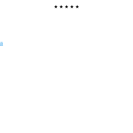
★
★
★
★
★