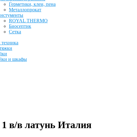
Герметики, клеи, пена
Металлопрокат
нстументы
ROYAL THERMO
Биосептик
Сетка
 техника
тяжки
йки
йки и шкафы
1 в/в латунь Италия