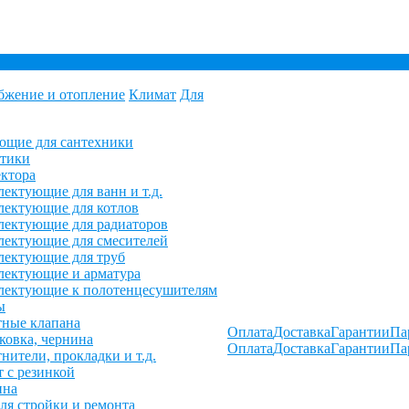
бжение и отопление
Климат
Для
ющие для сантехники
етики
ктора
ектующие для ванн и т.д.
ектующие для котлов
ектующие для радиаторов
ектующие для смесителей
лектующие для труб
лектующие и арматура
лектующие к полотенцесушителям
ы
ные клапана
Оплата
Доставка
Гарантии
Па
овка, чернина
Оплата
Доставка
Гарантии
Па
нители, прокладки и т.д.
 с резинкой
ина
ля стройки и ремонта