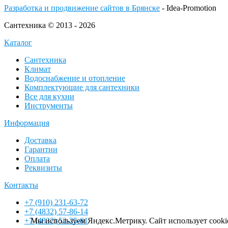
Разработка и продвижение сайтов в Брянске
- Idea-Promotion
Сантехника © 2013 - 2026
Каталог
Сантехника
Климат
Водоснабжение и отопление
Комплектующие для сантехники
Все для кухни
Инструменты
Информация
Доставка
Гарантии
Оплата
Реквизиты
Контакты
+7 (910) 231-63-72
+7 (4832) 57-86-14
+7 (4832) 52-25-81
Мы используем Яндекс.Метрику. Сайт использует cookie