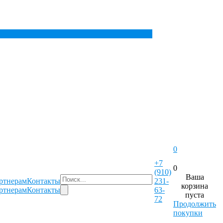
0
+7
0
(910)
Ваша
ртнерам
Контакты
231-
корзина
ртнерам
Контакты
63-
пуста
72
Продолжить
покупки