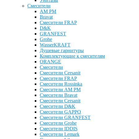
Унитазы
Смесители
AM PM
Bravat
Cмесители FRAP
D&K
GRANFEST
Grohe
WasserKRAFT
Душевые гарнитуры
Комплектующие к смесителям
ОRANGE
Смесители
Смесители Cersanit
Смесители FRAP
Смесители Rossinka
Смесители AM PM
Смесители Bravat
Смесители Cersanit
Смесители D&K
Смесители GAPPO
Смесители GRANFEST
Смесители Grohe
Смесители IDDIS
Смесители Lemark