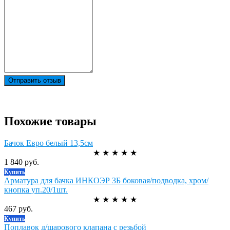
Отправить отзыв
Похожие товары
Бачок Евро белый 13,5см
★
★
★
★
★
1 840 руб.
Купить
Арматура для бачка ИНКОЭР 3Б боковая/подводка, хром/
кнопка уп.20/1шт.
★
★
★
★
★
467 руб.
Купить
Поплавок д/шарового клапана с резьбой