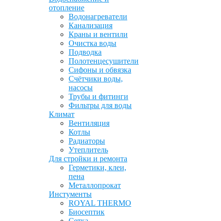
отопление
Водонагреватели
Канализация
Краны и вентили
Очистка воды
Подводка
Полотенцесушители
Сифоны и обвязка
Счётчики воды,
насосы
Трубы и фитинги
Фильтры для воды
Климат
Вентиляция
Котлы
Радиаторы
Утеплитель
Для стройки и ремонта
Герметики, клеи,
пена
Металлопрокат
Инстументы
ROYAL THERMO
Биосептик
Сетка