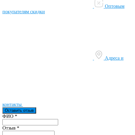
Оптовым
покупателям скидки
Адреса и
контакты
Оставить отзыв
Ваш отзыв был отправлен!
ФИО
*
Отзыв
*