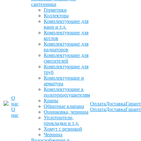
сантехники
Герметики
Коллектора
Комплектующие для
ванн и т.д.
Комплектующие для
котлов
Комплектующие для
радиаторов
Комплектующие для
смесителей
Комплектующие для
труб
Комплектующие и
арматура
Комплектующие к
полотенцесушителям
О
Краны
нас
Оплата
Доставка
Гарант
Обратные клапана
О
Оплата
Доставка
Гарант
Оцинковка, чернина
нас
Уплотнители,
прокладки и т.д.
Хомут с резинкой
Чернина
Водоснабжение и