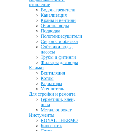
отопление
Водонагреватели
Канализация
Краны и вентили
Очистка воды
Подводка
Полотенцесушители
Сифоны и обвязка
Счётчики воды,
насосы
Трубы и фитинги
Фильтры для воды
Климат
Вентиляция
Котлы
Радиаторы
Утеплитель
Для стройки и ремонта
Герметики, клеи,
пена
Металлопрокат
Инстументы
ROYAL THERMO
Биосептик
Сетка