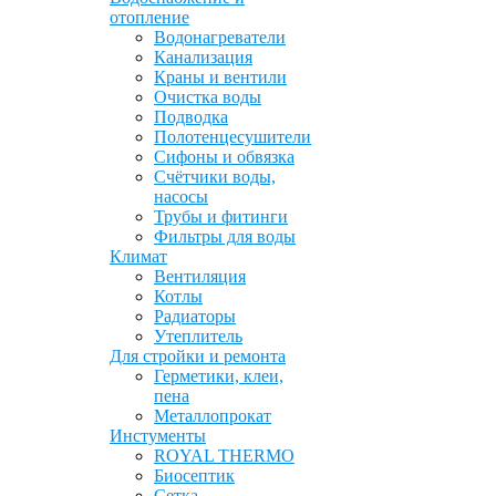
отопление
Водонагреватели
Канализация
Краны и вентили
Очистка воды
Подводка
Полотенцесушители
Сифоны и обвязка
Счётчики воды,
насосы
Трубы и фитинги
Фильтры для воды
Климат
Вентиляция
Котлы
Радиаторы
Утеплитель
Для стройки и ремонта
Герметики, клеи,
пена
Металлопрокат
Инстументы
ROYAL THERMO
Биосептик
Сетка