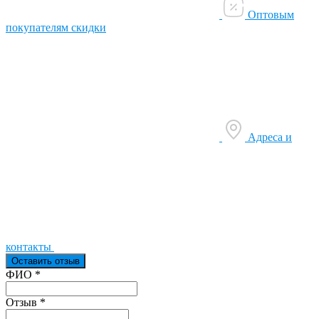
Оптовым
покупателям скидки
Адреса и
контакты
Оставить отзыв
Ваш отзыв был отправлен!
ФИО
*
Отзыв
*