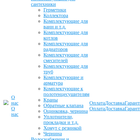
сантехники
Герметики
Коллектора
Комплектующие для
ванн и т.д.
Комплектующие для
котлов
Комплектующие для
радиаторов
Комплектующие для
смесителей
Комплектующие для
труб
Комплектующие и
арматура
Комплектующие к
полотенцесушителям
О
Краны
нас
Оплата
Доставка
Гарант
Обратные клапана
О
Оплата
Доставка
Гарант
Оцинковка, чернина
нас
Уплотнители,
прокладки и т.д.
Хомут с резинкой
Чернина
Водоснабжение и