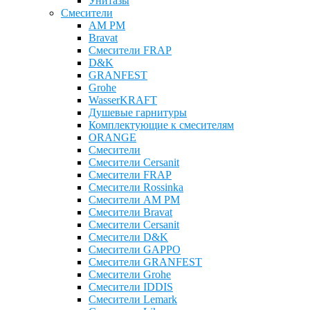
Унитазы
Смесители
AM PM
Bravat
Cмесители FRAP
D&K
GRANFEST
Grohe
WasserKRAFT
Душевые гарнитуры
Комплектующие к смесителям
ОRANGE
Смесители
Смесители Cersanit
Смесители FRAP
Смесители Rossinka
Смесители AM PM
Смесители Bravat
Смесители Cersanit
Смесители D&K
Смесители GAPPO
Смесители GRANFEST
Смесители Grohe
Смесители IDDIS
Смесители Lemark