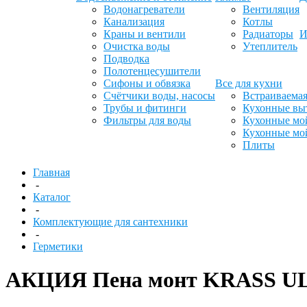
Водонагреватели
Вентиляция
Канализация
Котлы
Краны и вентили
Радиаторы
И
Очистка воды
Утеплитель
Подводка
Полотенцесушители
Сифоны и обвязка
Все для кухни
Счётчики воды, насосы
Встраиваемая
Трубы и фитинги
Кухонные вы
Фильтры для воды
Кухонные мо
Кухонные мо
Плиты
Главная
-
Каталог
-
Комплектующие для сантехники
-
Герметики
АКЦИЯ Пена монт KRASS ULT