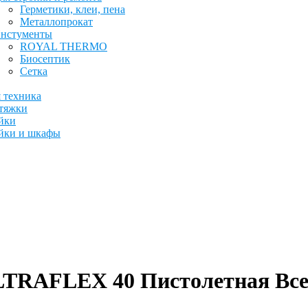
Герметики, клеи, пена
Металлопрокат
нстументы
ROYAL THERMO
Биосептик
Сетка
 техника
тяжки
йки
йки и шкафы
RAFLEX 40 Пистолетная Всес