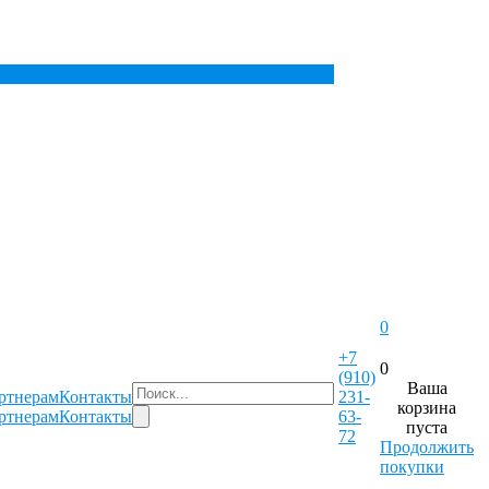
0
+7
0
(910)
Ваша
ртнерам
Контакты
231-
корзина
ртнерам
Контакты
63-
пуста
72
Продолжить
покупки