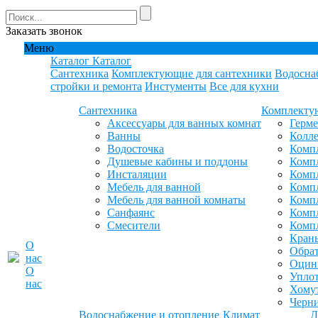
Заказать звонок
Меню
Каталог
Каталог
Сантехника
Комплектующие для сантехники
Водосна
стройки и ремонта
Инстументы
Все для кухни
Сантехника
Комплекту
Аксессуары для ванных комнат
Герм
Ванны
Колле
Водосточка
Компл
Душевые кабины и поддоны
Компл
Инсталяции
Компл
Мебель для ванной
Компл
Мебель для ванной комнаты
Комп
Санфаянс
Комп
Смесители
Комп
Кран
О
Обрат
нас
Оцинк
О
Уплот
нас
Хомут
Черн
Водоснабжение и отопление
Климат
Д