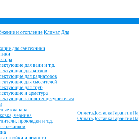
бжение и отопление
Климат
Для
ющие для сантехники
етики
ктора
ектующие для ванн и т.д.
ектующие для котлов
ектующие для радиаторов
ектующие для смесителей
лектующие для труб
лектующие и арматура
лектующие к полотенцесушителям
ы
ные клапана
Оплата
Доставка
Гарантии
Па
овка, чернина
Оплата
Доставка
Гарантии
Па
нители, прокладки и т.д.
 с резинкой
ина
ля стройки и ремонта