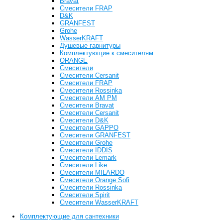
Bravat
Cмесители FRAP
D&K
GRANFEST
Grohe
WasserKRAFT
Душевые гарнитуры
Комплектующие к смесителям
ОRANGE
Смесители
Смесители Cersanit
Смесители FRAP
Смесители Rossinka
Смесители AM PM
Смесители Bravat
Смесители Cersanit
Смесители D&K
Смесители GAPPO
Смесители GRANFEST
Смесители Grohe
Смесители IDDIS
Смесители Lemark
Смесители Like
Смесители MILARDO
Смесители Orange Sofi
Смесители Rossinka
Смесители Spirit
Смесители WasserKRAFT
Комплектующие для сантехники