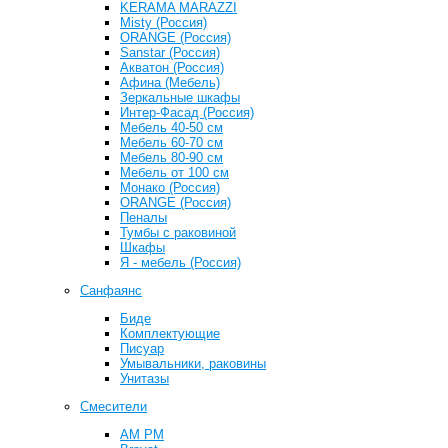
KERAMA MARAZZI
Misty (Россия)
ОRANGE (Россия)
Sanstar (Россия)
Акватон (Россия)
Афина (Мебель)
Зеркальные шкафы
Интер-Фасад (Россия)
Мебель 40-50 см
Мебель 60-70 см
Мебель 80-90 см
Мебель от 100 см
Монако (Россия)
ОRANGE (Россия)
Пеналы
Тумбы с раковиной
Шкафы
Я - мебель (Россия)
Санфаянс
Биде
Комплектующие
Писуар
Умывальники, раковины
Унитазы
Смесители
AM PM