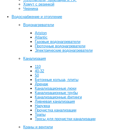
Хомут с резинкой
Чернина
Водоснабжение и отопление
Водонагреватели
Ariston
Atlantic
Газовые водонагреватели
Проточные водонагреватели
Электрические водонагреватели
Канализация
110
40-32
50
Бетонные кольца, плиты
Дренаж
Канализационные люки
Канализационные трубы
Канализационные фитинги
Ливневая канализация
Наружка
Прочистка канализации
Трапы
Тросы для прочистки канализации
Краны и вентили