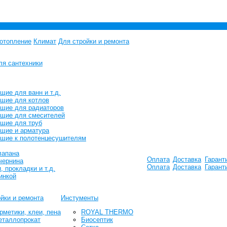
отопление
Климат
Для стройки и ремонта
я сантехники
ие для ванн и т.д.
щие для котлов
щие для радиаторов
щие для смесителей
щие для труб
щие и арматура
щие к полотенцесушителям
лапана
Оплата
Доставка
Гарант
чернина
Оплата
Доставка
Гарант
, прокладки и т.д.
инкой
йки и ремонта
Инстументы
рметики, клеи, пена
ROYAL THERMO
еталлопрокат
Биосептик