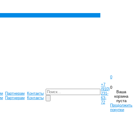
0
+7
0
(910)
Ваша
ии
Партнерам
Контакты
231-
корзина
ии
Партнерам
Контакты
63-
пуста
72
Продолжить
покупки