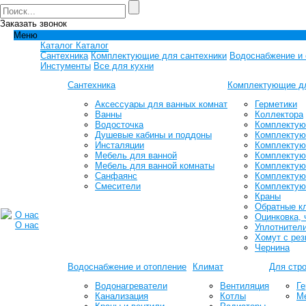
Заказать звонок
Меню
Каталог
Каталог
Сантехника
Комплектующие для сантехники
Водоснабжение и 
Инстументы
Все для кухни
Сантехника
Комплектующие дл
Аксессуары для ванных комнат
Герметики
Ванны
Коллектора
Водосточка
Комплектующ
Душевые кабины и поддоны
Комплектую
Инсталяции
Комплектую
Мебель для ванной
Комплектую
Мебель для ванной комнаты
Комплектую
Санфаянс
Комплектую
Смесители
Комплектую
Краны
Обратные к
О нас
Оцинковка, 
О нас
Уплотнители
Хомут с рез
Чернина
Водоснабжение и отопление
Климат
Для стро
Водонагреватели
Вентиляция
Ге
Канализация
Котлы
М