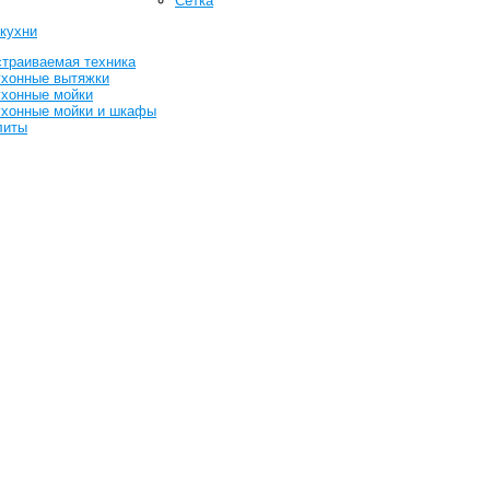
Сетка
 кухни
траиваемая техника
ухонные вытяжки
ухонные мойки
ухонные мойки и шкафы
литы