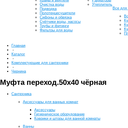
Краны и вентили
Радиаторы
Очистка воды
Утеплитель
Все для
Подводка
Полотенцесушители
Вс
Сифоны и обвязка
К
Счётчики воды, насосы
К
Трубы и фитинги
К
Фильтры для воды
П
Главная
-
Каталог
-
Комплектующие для сантехники
-
Чернина
Муфта переход.50х40 чёрная
Сантехника
Аксессуары для ванных комнат
Аксессуары
Гигиеническое оборудование
Коврики и шторы для ванной комнаты
Ванны