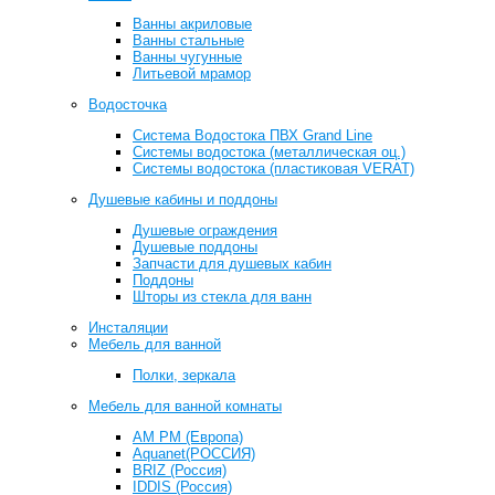
Ванны акриловые
Ванны стальные
Ванны чугунные
Литьевой мрамор
Водосточка
Система Водостока ПВХ Grand Line
Системы водостока (металлическая оц.)
Системы водостока (пластиковая VERAT)
Душевые кабины и поддоны
Душевые ограждения
Душевые поддоны
Запчасти для душевых кабин
Поддоны
Шторы из стекла для ванн
Инсталяции
Мебель для ванной
Полки, зеркала
Мебель для ванной комнаты
AM PM (Европа)
Aquanet(РОССИЯ)
BRIZ (Россия)
IDDIS (Россия)