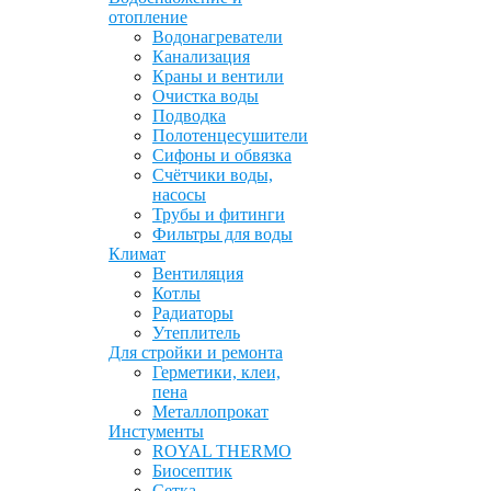
отопление
Водонагреватели
Канализация
Краны и вентили
Очистка воды
Подводка
Полотенцесушители
Сифоны и обвязка
Счётчики воды,
насосы
Трубы и фитинги
Фильтры для воды
Климат
Вентиляция
Котлы
Радиаторы
Утеплитель
Для стройки и ремонта
Герметики, клеи,
пена
Металлопрокат
Инстументы
ROYAL THERMO
Биосептик
Сетка