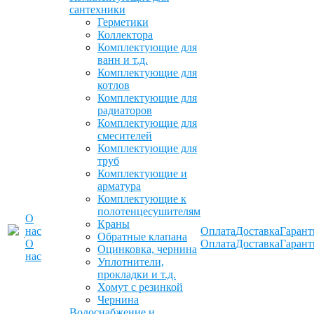
сантехники
Герметики
Коллектора
Комплектующие для
ванн и т.д.
Комплектующие для
котлов
Комплектующие для
радиаторов
Комплектующие для
смесителей
Комплектующие для
труб
Комплектующие и
арматура
Комплектующие к
полотенцесушителям
О
Краны
нас
Оплата
Доставка
Гарант
Обратные клапана
О
Оплата
Доставка
Гарант
Оцинковка, чернина
нас
Уплотнители,
прокладки и т.д.
Хомут с резинкой
Чернина
Водоснабжение и