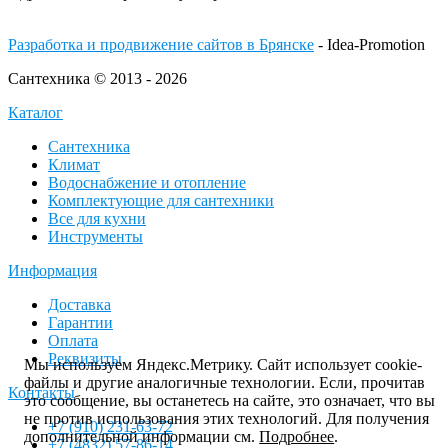
Разработка и продвижение сайтов в Брянске
- Idea-Promotion
Сантехника © 2013 - 2026
Каталог
Сантехника
Климат
Водоснабжение и отопление
Комплектующие для сантехники
Все для кухни
Инструменты
Информация
Доставка
Гарантии
Оплата
Реквизиты
Мы используем Яндекс.Метрику. Сайт использует cookie-
файлы и другие аналогичные технологии. Если, прочитав
Контакты
это сообщение, вы останетесь на сайте, это означает, что вы
не против использования этих технологий. Для получения
+7 (910) 231-63-72
дополнительной информации см.
Подробнее
.
+7 (4832) 57-86-14