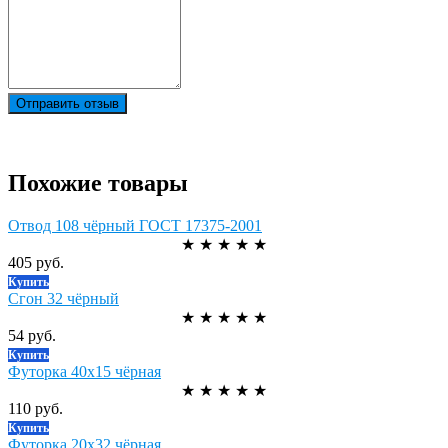
Отправить отзыв
Похожие товары
Отвод 108 чёрный ГОСТ 17375-2001
★
★
★
★
★
405 руб.
Купить
Сгон 32 чёрный
★
★
★
★
★
54 руб.
Купить
Футорка 40х15 чёрная
★
★
★
★
★
110 руб.
Купить
Футорка 20х32 чёрная