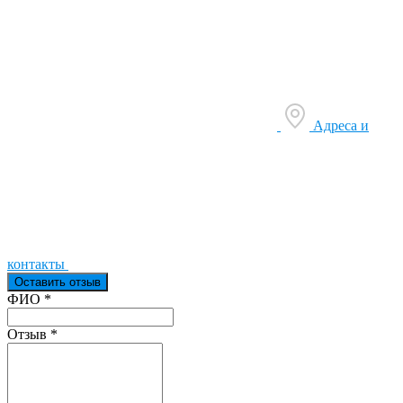
Адреса и
контакты
Оставить отзыв
Ваш отзыв был отправлен!
ФИО
*
Отзыв
*