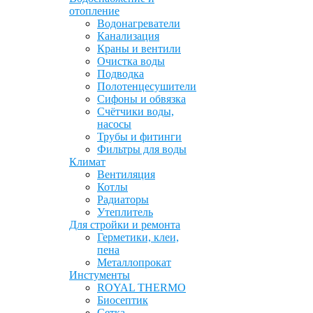
отопление
Водонагреватели
Канализация
Краны и вентили
Очистка воды
Подводка
Полотенцесушители
Сифоны и обвязка
Счётчики воды,
насосы
Трубы и фитинги
Фильтры для воды
Климат
Вентиляция
Котлы
Радиаторы
Утеплитель
Для стройки и ремонта
Герметики, клеи,
пена
Металлопрокат
Инстументы
ROYAL THERMO
Биосептик
Сетка