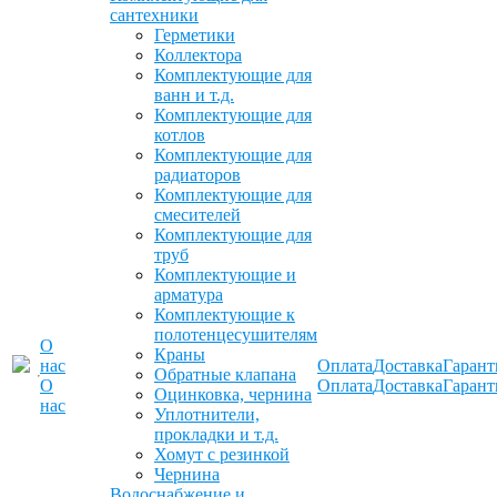
сантехники
Герметики
Коллектора
Комплектующие для
ванн и т.д.
Комплектующие для
котлов
Комплектующие для
радиаторов
Комплектующие для
смесителей
Комплектующие для
труб
Комплектующие и
арматура
Комплектующие к
полотенцесушителям
О
Краны
нас
Оплата
Доставка
Гарант
Обратные клапана
О
Оплата
Доставка
Гарант
Оцинковка, чернина
нас
Уплотнители,
прокладки и т.д.
Хомут с резинкой
Чернина
Водоснабжение и