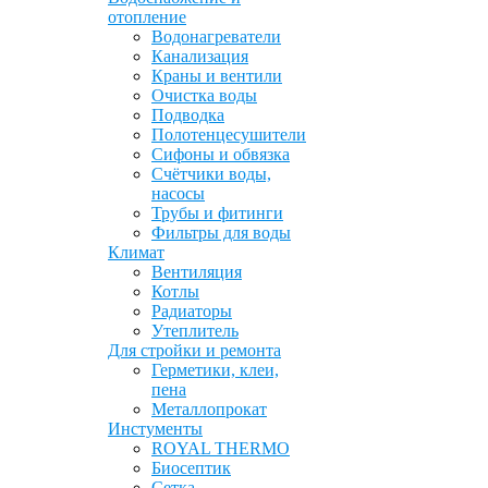
отопление
Водонагреватели
Канализация
Краны и вентили
Очистка воды
Подводка
Полотенцесушители
Сифоны и обвязка
Счётчики воды,
насосы
Трубы и фитинги
Фильтры для воды
Климат
Вентиляция
Котлы
Радиаторы
Утеплитель
Для стройки и ремонта
Герметики, клеи,
пена
Металлопрокат
Инстументы
ROYAL THERMO
Биосептик
Сетка