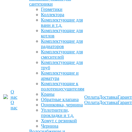
сантехники
Герметики
Коллектора
Комплектующие для
ванн и т.д.
Комплектующие для
котлов
Комплектующие для
радиаторов
Комплектующие для
смесителей
Комплектующие для
труб
Комплектующие и
арматура
Комплектующие к
полотенцесушителям
О
Краны
нас
Оплата
Доставка
Гарант
Обратные клапана
О
Оплата
Доставка
Гарант
Оцинковка, чернина
нас
Уплотнители,
прокладки и т.д.
Хомут с резинкой
Чернина
Водоснабжение и