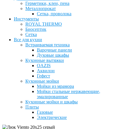
Герметики, клеи, пена
Металлопрокат
Сетка, проволока
Инстументы
ROYAL THERMO
Биосептик
Сетка
Все для кухни
Встраиваемая техника
Варочные панели
Духовые шкафы
Кухонные вытяжки
OAZIS
Аквилон
Гефест
Кухонные мойки
Мойки из мрамора
Мойки стальные нержавеющие,
эмалированные
Кухонные мойки и шкафы
Плиты
Газовые
Электрические