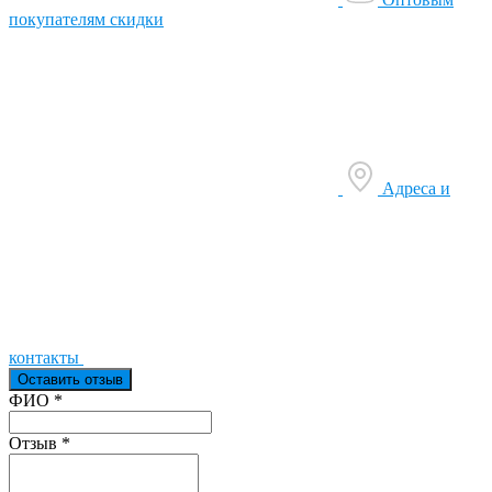
покупателям скидки
Адреса и
контакты
Оставить отзыв
Ваш отзыв был отправлен!
ФИО
*
Отзыв
*