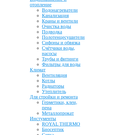
отопление
Водонагреватели
Канализация
Краны и вентили
Очистка воды
Подводка
Полотенцесушители
Сифоны и обвязка
Счётчики воды,
насосы
Трубы и фитинги
Фильтры для воды
Климат
Вентиляция
Котлы
Радиаторы
Утеплитель
Для стройки и ремонта
Герметики, клеи,
пена
Металлопрокат
Инстументы
ROYAL THERMO
Биосептик
Сетка