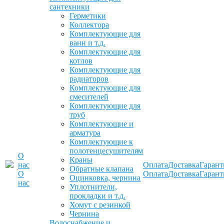
сантехники
Герметики
Коллектора
Комплектующие для
ванн и т.д.
Комплектующие для
котлов
Комплектующие для
радиаторов
Комплектующие для
смесителей
Комплектующие для
труб
Комплектующие и
арматура
Комплектующие к
полотенцесушителям
О
Краны
нас
Оплата
Доставка
Гарант
Обратные клапана
О
Оплата
Доставка
Гарант
Оцинковка, чернина
нас
Уплотнители,
прокладки и т.д.
Хомут с резинкой
Чернина
Водоснабжение и