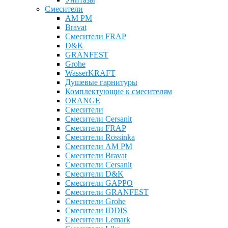
Смесители
AM PM
Bravat
Cмесители FRAP
D&K
GRANFEST
Grohe
WasserKRAFT
Душевые гарнитуры
Комплектующие к смесителям
ОRANGE
Смесители
Смесители Cersanit
Смесители FRAP
Смесители Rossinka
Смесители AM PM
Смесители Bravat
Смесители Cersanit
Смесители D&K
Смесители GAPPO
Смесители GRANFEST
Смесители Grohe
Смесители IDDIS
Смесители Lemark