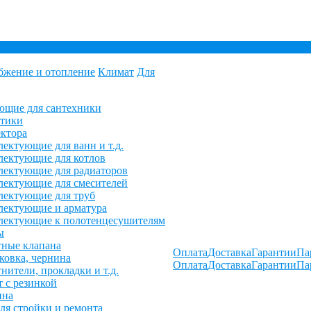
бжение и отопление
Климат
Для
ющие для сантехники
етики
ктора
ектующие для ванн и т.д.
ектующие для котлов
ектующие для радиаторов
ектующие для смесителей
лектующие для труб
лектующие и арматура
лектующие к полотенцесушителям
ы
ные клапана
Оплата
Доставка
Гарантии
Па
овка, чернина
Оплата
Доставка
Гарантии
Па
нители, прокладки и т.д.
 с резинкой
ина
ля стройки и ремонта