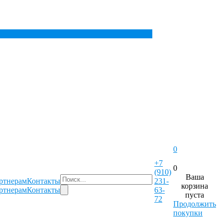
0
+7
0
(910)
Ваша
ртнерам
Контакты
231-
корзина
ртнерам
Контакты
63-
пуста
72
Продолжить
покупки