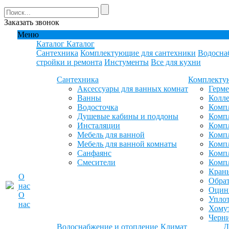
Заказать звонок
Меню
Каталог
Каталог
Сантехника
Комплектующие для сантехники
Водосна
стройки и ремонта
Инстументы
Все для кухни
Сантехника
Комплекту
Аксессуары для ванных комнат
Герм
Ванны
Колле
Водосточка
Компл
Душевые кабины и поддоны
Компл
Инсталяции
Компл
Мебель для ванной
Компл
Мебель для ванной комнаты
Комп
Санфаянс
Комп
Смесители
Комп
Кран
О
Обрат
нас
Оцинк
О
Уплот
нас
Хомут
Черн
Водоснабжение и отопление
Климат
Д