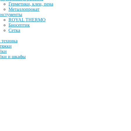
Герметики, клеи, пена
Металлопрокат
нстументы
ROYAL THERMO
Биосептик
Сетка
 техника
тяжки
йки
йки и шкафы