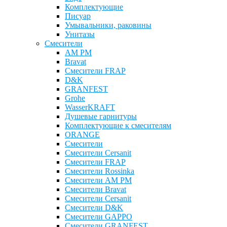
Комплектующие
Писуар
Умывальники, раковины
Унитазы
Смесители
AM PM
Bravat
Cмесители FRAP
D&K
GRANFEST
Grohe
WasserKRAFT
Душевые гарнитуры
Комплектующие к смесителям
ОRANGE
Смесители
Смесители Cersanit
Смесители FRAP
Смесители Rossinka
Смесители AM PM
Смесители Bravat
Смесители Cersanit
Смесители D&K
Смесители GAPPO
Смесители GRANFEST