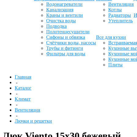
Водонагреватели
Вентиляция
Канализация
Котлы
Краны и вентили
Радиаторы
И
Очистка воды
Утеплитель
Подводка
Полотенцесушители
Сифоны и обвязка
Все для кухни
Счётчики воды, насосы
Встраиваемая
Трубы и фитинги
Кухонные вы
Фильтры для воды
Кухонные мо
Кухонные мо
Плиты
Главная
-
Каталог
-
Климат
-
Вентиляция
-
Лючки и решетки
Люк Viento 15х30 бежевый