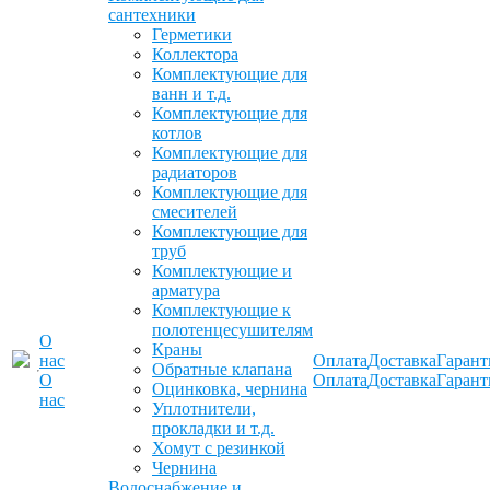
сантехники
Герметики
Коллектора
Комплектующие для
ванн и т.д.
Комплектующие для
котлов
Комплектующие для
радиаторов
Комплектующие для
смесителей
Комплектующие для
труб
Комплектующие и
арматура
Комплектующие к
полотенцесушителям
О
Краны
нас
Оплата
Доставка
Гарант
Обратные клапана
О
Оплата
Доставка
Гарант
Оцинковка, чернина
нас
Уплотнители,
прокладки и т.д.
Хомут с резинкой
Чернина
Водоснабжение и