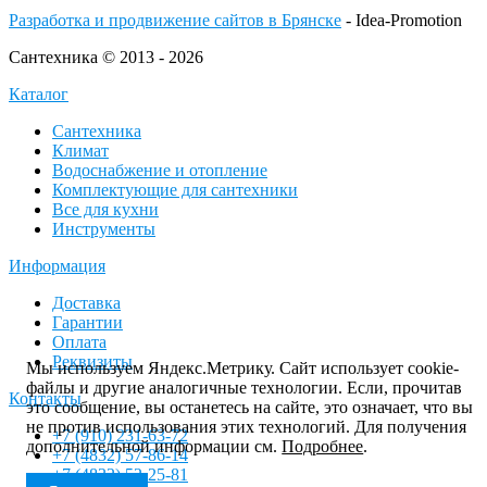
Разработка и продвижение сайтов в Брянске
- Idea-Promotion
Сантехника © 2013 - 2026
Каталог
Сантехника
Климат
Водоснабжение и отопление
Комплектующие для сантехники
Все для кухни
Инструменты
Информация
Доставка
Гарантии
Оплата
Реквизиты
Мы используем Яндекс.Метрику. Сайт использует cookie-
файлы и другие аналогичные технологии. Если, прочитав
Контакты
это сообщение, вы останетесь на сайте, это означает, что вы
не против использования этих технологий. Для получения
+7 (910) 231-63-72
дополнительной информации см.
Подробнее
.
+7 (4832) 57-86-14
+7 (4832) 52-25-81