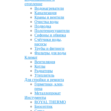
отопление
Водонагреватели
Канализация
Краны и вентили
Очистка воды
Подводка
Полотенцесушители
Сифоны и обвязка
Счётчики воды,
насосы
Трубы и фитинги
Фильтры для воды
Климат
Вентиляция
Котлы
Радиаторы
Утеплитель
Для стройки и ремонта
Герметики, клеи,
пена
Металлопрокат
Инстументы
ROYAL THERMO
Биосептик
Сетка