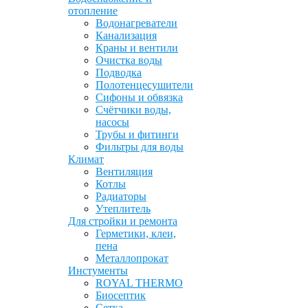
отопление
Водонагреватели
Канализация
Краны и вентили
Очистка воды
Подводка
Полотенцесушители
Сифоны и обвязка
Счётчики воды,
насосы
Трубы и фитинги
Фильтры для воды
Климат
Вентиляция
Котлы
Радиаторы
Утеплитель
Для стройки и ремонта
Герметики, клеи,
пена
Металлопрокат
Инстументы
ROYAL THERMO
Биосептик
Сетка