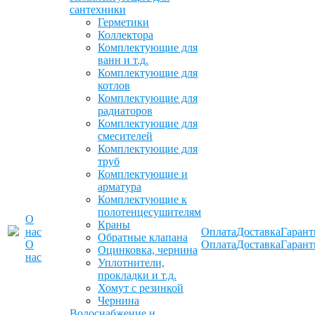
сантехники
Герметики
Коллектора
Комплектующие для
ванн и т.д.
Комплектующие для
котлов
Комплектующие для
радиаторов
Комплектующие для
смесителей
Комплектующие для
труб
Комплектующие и
арматура
Комплектующие к
полотенцесушителям
О
Краны
нас
Оплата
Доставка
Гарант
Обратные клапана
О
Оплата
Доставка
Гарант
Оцинковка, чернина
нас
Уплотнители,
прокладки и т.д.
Хомут с резинкой
Чернина
Водоснабжение и