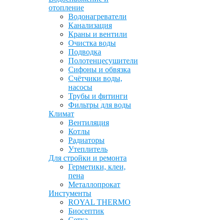
отопление
Водонагреватели
Канализация
Краны и вентили
Очистка воды
Подводка
Полотенцесушители
Сифоны и обвязка
Счётчики воды,
насосы
Трубы и фитинги
Фильтры для воды
Климат
Вентиляция
Котлы
Радиаторы
Утеплитель
Для стройки и ремонта
Герметики, клеи,
пена
Металлопрокат
Инстументы
ROYAL THERMO
Биосептик
Сетка