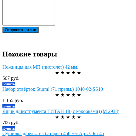
Отправить отзыв
Похожие товары
Ножницы для МП (пистолет) 42 мм.
★
★
★
★
★
567 руб.
Купить
Набор отвёрток Sturm! (71 предм.) 1040-02-SS10
★
★
★
★
★
1 155 руб.
Купить
Ящик д/инструмента ТИТАН 18 (с коробками) (М 2938)
★
★
★
★
★
706 руб.
Купить
Сушилка д/белья на батарею 450 мм Арт. СБ5-45