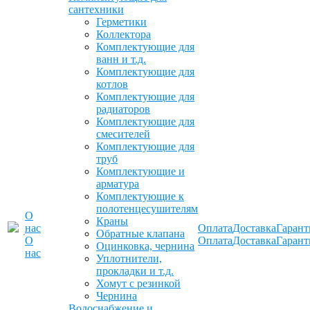
сантехники
Герметики
Коллектора
Комплектующие для
ванн и т.д.
Комплектующие для
котлов
Комплектующие для
радиаторов
Комплектующие для
смесителей
Комплектующие для
труб
Комплектующие и
арматура
Комплектующие к
полотенцесушителям
О
Краны
нас
Оплата
Доставка
Гарант
Обратные клапана
О
Оплата
Доставка
Гарант
Оцинковка, чернина
нас
Уплотнители,
прокладки и т.д.
Хомут с резинкой
Чернина
Водоснабжение и