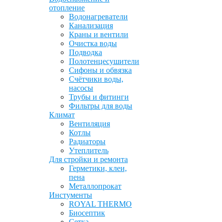
отопление
Водонагреватели
Канализация
Краны и вентили
Очистка воды
Подводка
Полотенцесушители
Сифоны и обвязка
Счётчики воды,
насосы
Трубы и фитинги
Фильтры для воды
Климат
Вентиляция
Котлы
Радиаторы
Утеплитель
Для стройки и ремонта
Герметики, клеи,
пена
Металлопрокат
Инстументы
ROYAL THERMO
Биосептик
Сетка