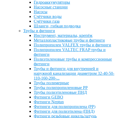
Гидроаккумуляторы
Насосные станции
Насосы
Счётчики воды
Счётчики газа
Шланги, гибкая подводка
Трубы и фитинги
Инструмент, материалы, крепёж
Металлопластиковые трубы и фитинги
Полипропилен VALFEX трубы и фитинги
Полипропилен VALTEC FRAP трубы и
фитинги
Полиэтиленовые трубы и компрессионные
фитинги
Трубы и фитинги для внутренней и
наружной канализации диаметром 32-40-50-
110-160-200-...
Трубы полимерные
Трубы полипропиленовые PP
Трубы полиэтиленовые ПНД
Фитинги GEBO
Фитинги Neptun
Фитинги для полипропилена (PP)
Фитинги для полиэтилена (ПНД)
Фитинги резьбовые никель/латунь