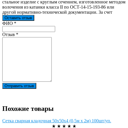
стальное изделие с круглым сечением, изготовленное методом
волочения из катанки класса II по ОСТ-14-15-193-86 или
другой нормативно-технической документации. За счет
Оставить отзыв
Ваш отзыв был отправлен!
ФИО
*
Отзыв
*
Отправить отзыв
Похожие товары
Сетка сварная кладочная 50х50х4 (0,5м х 2м) 100шт/уп.
★
★
★
★
★