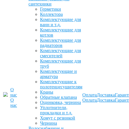
сантехники
Герметики
Коллектора
Комплектующие для
ванн и т.д.
Комплектующие для
котлов
Комплектующие для
радиаторов
Комплектующие для
смесителей
Комплектующие для
труб
Комплектующие и
арматура
Комплектующие к
полотенцесушителям
О
Краны
нас
Оплата
Доставка
Гарант
Обратные клапана
О
Оплата
Доставка
Гарант
Оцинковка, чернина
нас
Уплотнители,
прокладки и т.д.
Хомут с резинкой
Чернина
Водоснабжение и