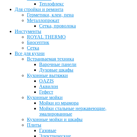
Теплофлекс
Для стройки и ремонта
Герметики, клеи, пена
Металлопрокат
Сетка, проволока
Инстументы
ROYAL THERMO
Биосептик
Сетка
Все для кухни
Встраиваемая техника
Варочные панели
Духовые шкафы
Кухонные вытяжки
OAZIS
Аквилон
Гефест
Кухонные мойки
Мойки из мрамора
Мойки стальные нержавеющие,
эмалированные
Кухонные мойки и шкафы
Плиты
Газовые
Электрические