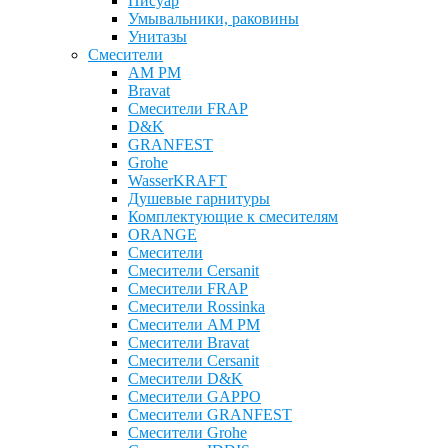
Писуар
Умывальники, раковины
Унитазы
Смесители
AM PM
Bravat
Cмесители FRAP
D&K
GRANFEST
Grohe
WasserKRAFT
Душевые гарнитуры
Комплектующие к смесителям
ОRANGE
Смесители
Смесители Cersanit
Смесители FRAP
Смесители Rossinka
Смесители AM PM
Смесители Bravat
Смесители Cersanit
Смесители D&K
Смесители GAPPO
Смесители GRANFEST
Смесители Grohe