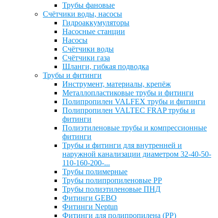
Трубы фановые
Счётчики воды, насосы
Гидроаккумуляторы
Насосные станции
Насосы
Счётчики воды
Счётчики газа
Шланги, гибкая подводка
Трубы и фитинги
Инструмент, материалы, крепёж
Металлопластиковые трубы и фитинги
Полипропилен VALFEX трубы и фитинги
Полипропилен VALTEC FRAP трубы и
фитинги
Полиэтиленовые трубы и компрессионные
фитинги
Трубы и фитинги для внутренней и
наружной канализации диаметром 32-40-50-
110-160-200-...
Трубы полимерные
Трубы полипропиленовые PP
Трубы полиэтиленовые ПНД
Фитинги GEBO
Фитинги Neptun
Фитинги для полипропилена (PP)