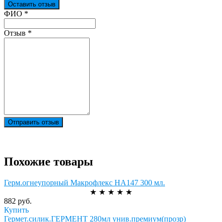
Оставить отзыв
Ваш отзыв был отправлен!
ФИО
*
Отзыв
*
Отправить отзыв
Похожие товары
Герм.огнеупорный Макрофлекс НА147 300 мл.
★
★
★
★
★
882 руб.
Купить
Гермет.силик.ГЕРМЕНТ 280мл унив.премиум(прозр)