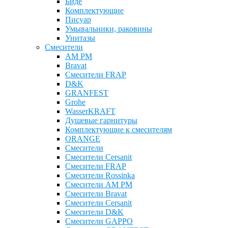
Биде
Комплектующие
Писуар
Умывальники, раковины
Унитазы
Смесители
AM PM
Bravat
Cмесители FRAP
D&K
GRANFEST
Grohe
WasserKRAFT
Душевые гарнитуры
Комплектующие к смесителям
ОRANGE
Смесители
Смесители Cersanit
Смесители FRAP
Смесители Rossinka
Смесители AM PM
Смесители Bravat
Смесители Cersanit
Смесители D&K
Смесители GAPPO