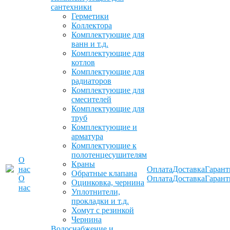
сантехники
Герметики
Коллектора
Комплектующие для
ванн и т.д.
Комплектующие для
котлов
Комплектующие для
радиаторов
Комплектующие для
смесителей
Комплектующие для
труб
Комплектующие и
арматура
Комплектующие к
полотенцесушителям
О
Краны
нас
Оплата
Доставка
Гарант
Обратные клапана
О
Оплата
Доставка
Гарант
Оцинковка, чернина
нас
Уплотнители,
прокладки и т.д.
Хомут с резинкой
Чернина
Водоснабжение и