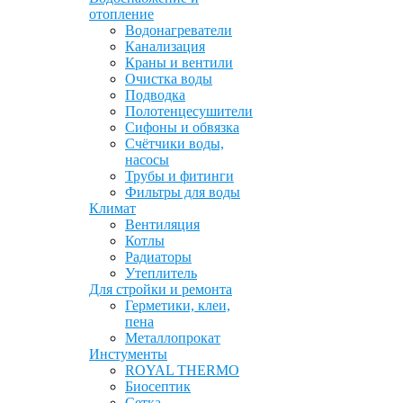
отопление
Водонагреватели
Канализация
Краны и вентили
Очистка воды
Подводка
Полотенцесушители
Сифоны и обвязка
Счётчики воды,
насосы
Трубы и фитинги
Фильтры для воды
Климат
Вентиляция
Котлы
Радиаторы
Утеплитель
Для стройки и ремонта
Герметики, клеи,
пена
Металлопрокат
Инстументы
ROYAL THERMO
Биосептик
Сетка