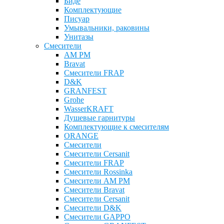
Биде
Комплектующие
Писуар
Умывальники, раковины
Унитазы
Смесители
AM PM
Bravat
Cмесители FRAP
D&K
GRANFEST
Grohe
WasserKRAFT
Душевые гарнитуры
Комплектующие к смесителям
ОRANGE
Смесители
Смесители Cersanit
Смесители FRAP
Смесители Rossinka
Смесители AM PM
Смесители Bravat
Смесители Cersanit
Смесители D&K
Смесители GAPPO