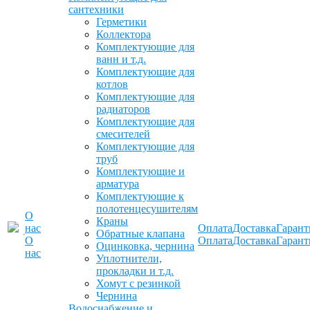
сантехники
Герметики
Коллектора
Комплектующие для
ванн и т.д.
Комплектующие для
котлов
Комплектующие для
радиаторов
Комплектующие для
смесителей
Комплектующие для
труб
Комплектующие и
арматура
Комплектующие к
полотенцесушителям
О
Краны
нас
Оплата
Доставка
Гарант
Обратные клапана
О
Оплата
Доставка
Гарант
Оцинковка, чернина
нас
Уплотнители,
прокладки и т.д.
Хомут с резинкой
Чернина
Водоснабжение и