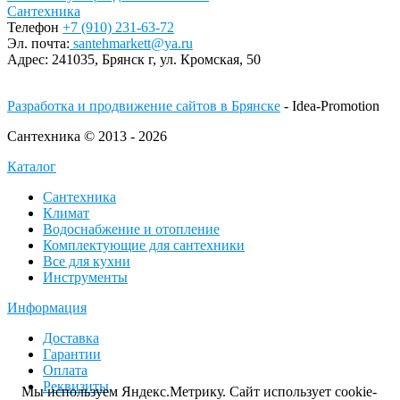
Сантехника
Телефон
+7 (910) 231-63-72
Эл. почта:
santehmarkett@ya.ru
Адрес:
241035, Брянск г,
ул. Кромская, 50
Разработка и продвижение сайтов в Брянске
- Idea-Promotion
Сантехника © 2013 - 2026
Каталог
Сантехника
Климат
Водоснабжение и отопление
Комплектующие для сантехники
Все для кухни
Инструменты
Информация
Доставка
Гарантии
Оплата
Реквизиты
Мы используем Яндекс.Метрику. Сайт использует cookie-