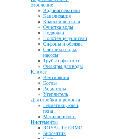
отопление
Водонагреватели
Канализация
Краны и вентили
Очистка воды
Подводка
Полотенцесушители
Сифоны и обвязка
Счётчики воды,
насосы
Трубы и фитинги
Фильтры для воды
Климат
Вентиляция
Котлы
Радиаторы
Утеплитель
Для стройки и ремонта
Герметики, клеи,
пена
Металлопрокат
Инстументы
ROYAL THERMO
Биосептик
Сетка