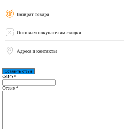
Возврат товара
Оптовым покупателям скидки
Адреса и контакты
Оставить отзыв
Ваш отзыв был отправлен!
ФИО
*
Отзыв
*