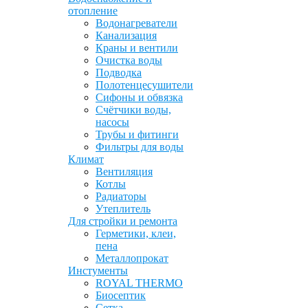
отопление
Водонагреватели
Канализация
Краны и вентили
Очистка воды
Подводка
Полотенцесушители
Сифоны и обвязка
Счётчики воды,
насосы
Трубы и фитинги
Фильтры для воды
Климат
Вентиляция
Котлы
Радиаторы
Утеплитель
Для стройки и ремонта
Герметики, клеи,
пена
Металлопрокат
Инстументы
ROYAL THERMO
Биосептик
Сетка