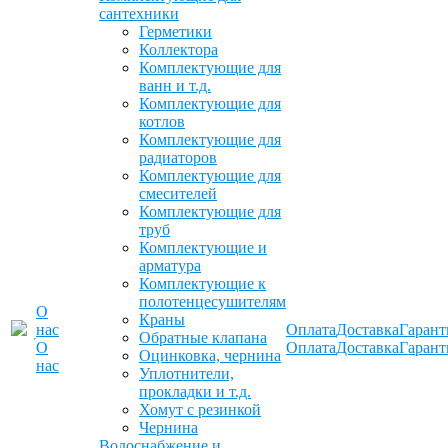
сантехники
Герметики
Коллектора
Комплектующие для
ванн и т.д.
Комплектующие для
котлов
Комплектующие для
радиаторов
Комплектующие для
смесителей
Комплектующие для
труб
Комплектующие и
арматура
Комплектующие к
полотенцесушителям
О
Краны
нас
Оплата
Доставка
Гарант
Обратные клапана
О
Оплата
Доставка
Гарант
Оцинковка, чернина
нас
Уплотнители,
прокладки и т.д.
Хомут с резинкой
Чернина
Водоснабжение и