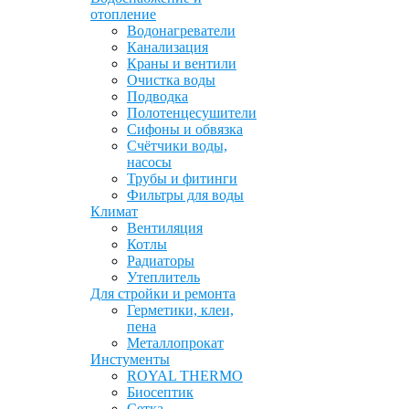
отопление
Водонагреватели
Канализация
Краны и вентили
Очистка воды
Подводка
Полотенцесушители
Сифоны и обвязка
Счётчики воды,
насосы
Трубы и фитинги
Фильтры для воды
Климат
Вентиляция
Котлы
Радиаторы
Утеплитель
Для стройки и ремонта
Герметики, клеи,
пена
Металлопрокат
Инстументы
ROYAL THERMO
Биосептик
Сетка