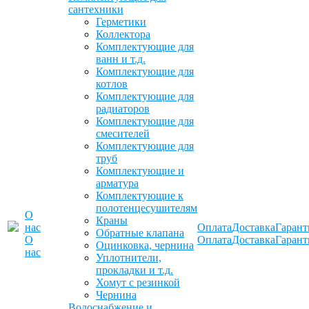
сантехники
Герметики
Коллектора
Комплектующие для
ванн и т.д.
Комплектующие для
котлов
Комплектующие для
радиаторов
Комплектующие для
смесителей
Комплектующие для
труб
Комплектующие и
арматура
Комплектующие к
полотенцесушителям
О
Краны
нас
Оплата
Доставка
Гарант
Обратные клапана
О
Оплата
Доставка
Гарант
Оцинковка, чернина
нас
Уплотнители,
прокладки и т.д.
Хомут с резинкой
Чернина
Водоснабжение и