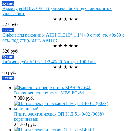
Купить
Арматура ИНКОЭР 1Б универс. бок/подв. метал/шток
упак.-25шт.
★
★
★
★
★
227 руб.
Купить
Сифон для раковины АНИ С1310* 1 1/4 40 с гиб. тр. 40х50 с
отв. под стир. маш. АКЦИЯ
★
★
★
★
★
320 руб.
Купить
Гибкая труба К106 1 1/2 40/50 Ани уп.100/1шт.
★
★
★
★
★
65 руб.
Купить
Варочная поверхность MBS PG-641
7 380 руб.
Плита электрическая ЭП Н Д 5140-02 (0038)
коричневый
24 700 руб.