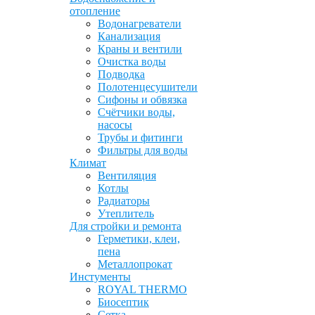
отопление
Водонагреватели
Канализация
Краны и вентили
Очистка воды
Подводка
Полотенцесушители
Сифоны и обвязка
Счётчики воды,
насосы
Трубы и фитинги
Фильтры для воды
Климат
Вентиляция
Котлы
Радиаторы
Утеплитель
Для стройки и ремонта
Герметики, клеи,
пена
Металлопрокат
Инстументы
ROYAL THERMO
Биосептик
Сетка