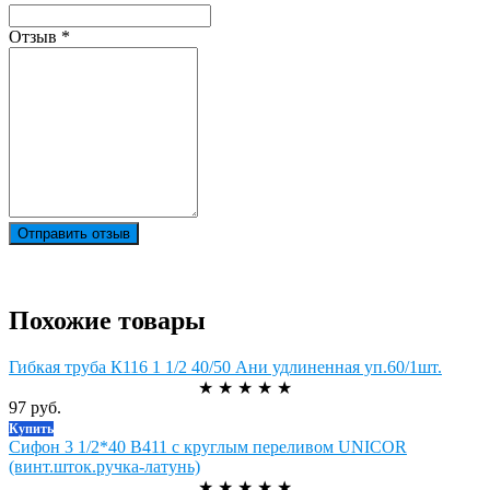
Отзыв
*
Отправить отзыв
Похожие товары
Гибкая труба К116 1 1/2 40/50 Ани удлиненная уп.60/1шт.
★
★
★
★
★
97 руб.
Купить
Сифон 3 1/2*40 В411 с круглым переливом UNICOR
(винт.шток.ручка-латунь)
★
★
★
★
★