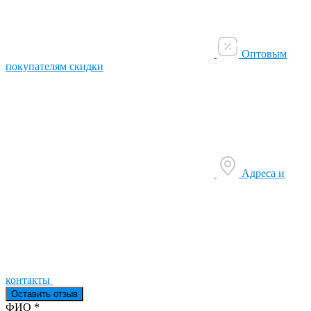
Оптовым
покупателям скидки
Адреса и
контакты
Оставить отзыв
Ваш отзыв был отправлен!
ФИО
*