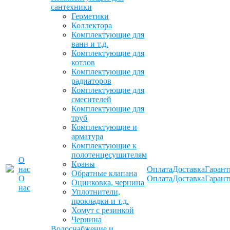
сантехники
Герметики
Коллектора
Комплектующие для
ванн и т.д.
Комплектующие для
котлов
Комплектующие для
радиаторов
Комплектующие для
смесителей
Комплектующие для
труб
Комплектующие и
арматура
Комплектующие к
полотенцесушителям
О
Краны
нас
Оплата
Доставка
Гарант
Обратные клапана
О
Оплата
Доставка
Гарант
Оцинковка, чернина
нас
Уплотнители,
прокладки и т.д.
Хомут с резинкой
Чернина
Водоснабжение и