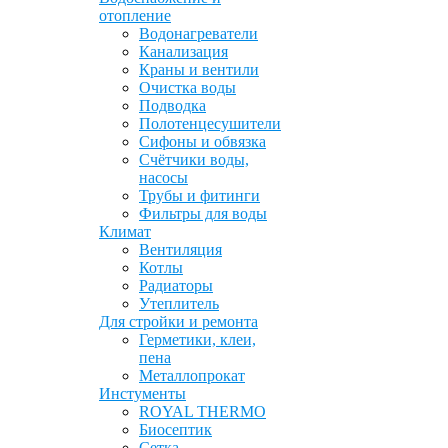
отопление
Водонагреватели
Канализация
Краны и вентили
Очистка воды
Подводка
Полотенцесушители
Сифоны и обвязка
Счётчики воды,
насосы
Трубы и фитинги
Фильтры для воды
Климат
Вентиляция
Котлы
Радиаторы
Утеплитель
Для стройки и ремонта
Герметики, клеи,
пена
Металлопрокат
Инстументы
ROYAL THERMO
Биосептик
Сетка