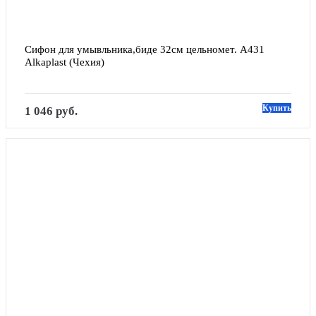
Сифон для умывльника,биде 32см цельномет. А431 
Alkaplast (Чехия)
Купить
1 046 руб.