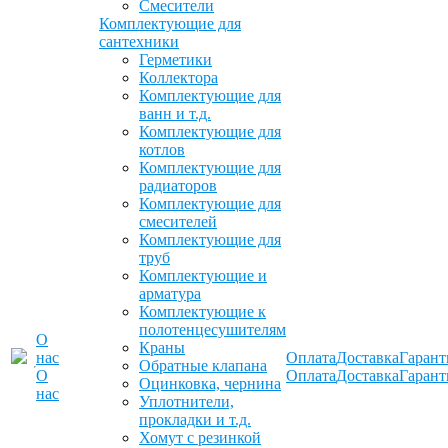
Смесители
Комплектующие для
сантехники
Герметики
Коллектора
Комплектующие для
ванн и т.д.
Комплектующие для
котлов
Комплектующие для
радиаторов
Комплектующие для
смесителей
Комплектующие для
труб
Комплектующие и
арматура
Комплектующие к
полотенцесушителям
О
Краны
нас
Оплата
Доставка
Гарант
Обратные клапана
О
Оплата
Доставка
Гарант
Оцинковка, чернина
нас
Уплотнители,
прокладки и т.д.
Хомут с резинкой