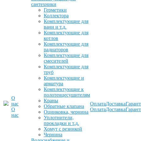
сантехники
Герметики
Коллектора
Комплектующие для
ванн и т.д.
Комплектующие для
котлов
Комплектующие для
радиаторов
Комплектующие для
смесителей
Комплектующие для
труб
Комплектующие и
арматура
Комплектующие к
полотенцесушителям
О
Краны
нас
Оплата
Доставка
Гарант
Обратные клапана
О
Оплата
Доставка
Гарант
Оцинковка, чернина
нас
Уплотнители,
прокладки и т.д.
Хомут с резинкой
Чернина
Водоснабжение и