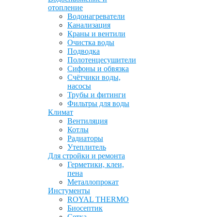
отопление
Водонагреватели
Канализация
Краны и вентили
Очистка воды
Подводка
Полотенцесушители
Сифоны и обвязка
Счётчики воды,
насосы
Трубы и фитинги
Фильтры для воды
Климат
Вентиляция
Котлы
Радиаторы
Утеплитель
Для стройки и ремонта
Герметики, клеи,
пена
Металлопрокат
Инстументы
ROYAL THERMO
Биосептик
Сетка