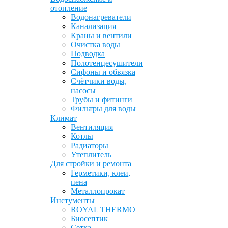
отопление
Водонагреватели
Канализация
Краны и вентили
Очистка воды
Подводка
Полотенцесушители
Сифоны и обвязка
Счётчики воды,
насосы
Трубы и фитинги
Фильтры для воды
Климат
Вентиляция
Котлы
Радиаторы
Утеплитель
Для стройки и ремонта
Герметики, клеи,
пена
Металлопрокат
Инстументы
ROYAL THERMO
Биосептик
Сетка