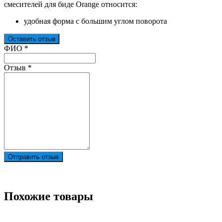
смесителей для биде Orange относится:
удобная форма с большим углом поворота
Оставить отзыв
Ваш отзыв был отправлен!
ФИО
*
Отзыв
*
Отправить отзыв
Похожие товары