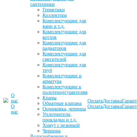
сантехники
Герметики
Коллектора
Комплектующие для
ванн и т.д.
Комплектующие для
котлов
Комплектующие для
радиаторов
Комплектующие для
смесителей
Комплектующие для
труб
Комплектующие и
арматура
Комплектующие к
полотенцесушителям
О
Краны
нас
Оплата
Доставка
Гарант
Обратные клапана
О
Оплата
Доставка
Гарант
Оцинковка, чернина
нас
Уплотнители,
прокладки и т.д.
Хомут с резинкой
Чернина
Водоснабжение и